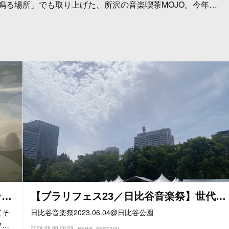
楽が鳴る場所」でも取り上げた、所沢の音楽喫茶MOJO。今年…
台…
【ブラリフェス23／日比谷音楽祭】世代…
てそ
日比谷音楽祭2023.06.04@日比谷公園
フ…
2024.06.06 06:09
NEWS
FESTIVAL