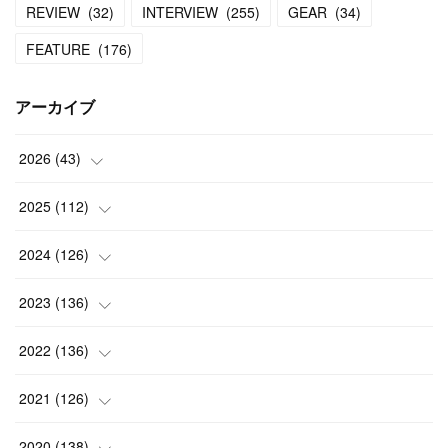
REVIEW
(
32
)
INTERVIEW
(
255
)
GEAR
(
34
)
FEATURE
(
176
)
アーカイブ
2026
(
43
)
(
2
)
2025
(
112
)
(
3
)
(
7
)
2024
(
126
)
(
5
)
(
13
)
(
7
)
2023
(
136
)
(
13
)
(
15
)
(
13
)
(
4
)
2022
(
136
)
(
6
)
(
12
)
(
15
)
(
15
)
(
6
)
2021
(
126
)
(
2
)
(
12
)
(
23
)
(
21
)
(
20
)
(
13
)
2020
(
138
)