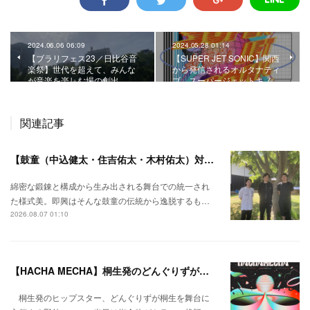
2024.06.06 06:09
2024.05.28 01:14
【ブラリフェス23／日比谷音
【SUPER JET SONIC】関西
楽祭】世代を超えて、みんな
から発信されるオルタナティ
が音楽を楽しむ場の創出。
ブ。スーパージェットキノ…
関連記事
【鼓童（中込健太・住吉佑太・木村佑太）対談】即興で得られる新たな感覚。
綿密な鍛錬と構成から生み出される舞台での統一され
た様式美。即興はそんな鼓童の伝統から逸脱するも…
2026.08.07 01:10
【HACHA MECHA】桐生発のどんぐりずが桐生をハチャメチャに彩る。
桐生発のヒップスター、どんぐりずが桐生を舞台に