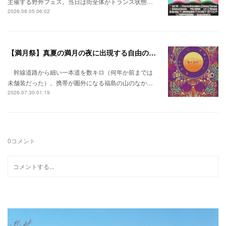
主催する野外フェス。当日は街全体がトランス状態…
2026.08.05 06:02
【満月祭】真夏の満月の夜に出現する自由の桃源郷。
幹線道路から細い一本道を数キロ（何年か前までは
未舗装だった）。携帯が圏外になる福島の山のなか…
2026.07.30 01:19
0
コメント