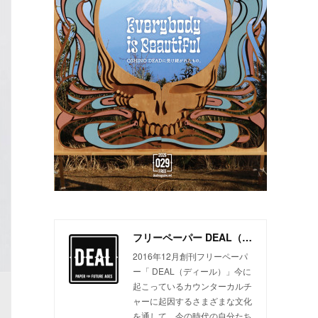
フリーペーパー DEAL（ディール）
2016年12月創刊フリーペーパ
ー「 DEAL（ディール）」今に
起こっているカウンターカルチ
ャーに起因するさまざまな文化
を通して、今の時代の自分たち