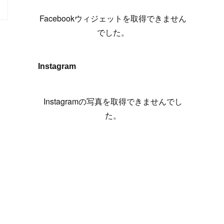
(
6
)
(
7
)
(
7
)
(
7
)
(
13
)
(
12
)
(
10
)
(
9
)
Facebookウィジェットを取得できません
(
7
)
(
8
)
(
5
)
(
7
)
(
14
)
(
6
)
(
14
)
でした。
(
7
)
(
4
)
(
5
)
(
8
)
(
8
)
(
2
)
(
4
)
(
9
)
(
3
)
(
9
)
Instagram
(
9
)
(
8
)
(
8
)
(
8
)
(
4
)
Instagramの写真を取得できませんでし
(
5
)
た。