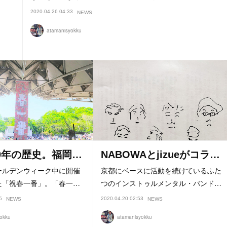
2020.04.26 04:33
NEWS
atamanisyokku
0年の歴史。福岡…
NABOWAとjizueがコラ…
ルデンウィーク中に開催
京都にベースに活動を続けているふた
た「祝春一番」。「春一…
つのインストゥルメンタル・バンド…
5
2020.04.20 02:53
NEWS
NEWS
okku
atamanisyokku