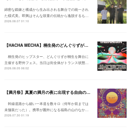
綿密な鍛錬と構成から生み出される舞台での統一され
た様式美。即興はそんな鼓童の伝統から逸脱するも…
2026.08.07 01:10
【HACHA MECHA】桐生発のどんぐりずが桐生をハチャメチャに彩る。
桐生発のヒップスター、どんぐりずが桐生を舞台に
主催する野外フェス。当日は街全体がトランス状態…
2026.08.05 06:02
【満月祭】真夏の満月の夜に出現する自由の桃源郷。
幹線道路から細い一本道を数キロ（何年か前までは
未舗装だった）。携帯が圏外になる福島の山のなか…
2026.07.30 01:19