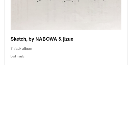
Sketch, by NABOWA & jizue
7 track album
bud music