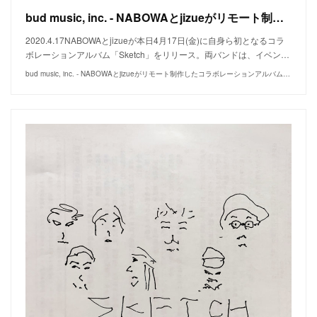
bud music, inc. - NABOWAとjizueがリモート制作したコラボレーションアルバムを急遽リリース！収益は地元ライブハウスへの支援へ。
2020.4.17NABOWAとjizueが本日4月17日(金)に自身ら初となるコラ
ボレーションアルバム「Sketch」をリリース。両バンドは、イベン…
bud music, inc. - NABOWAとjizueがリモート制作したコラボレーションアルバムを急遽リリース！収益は地元ライブハウスへの支援へ。