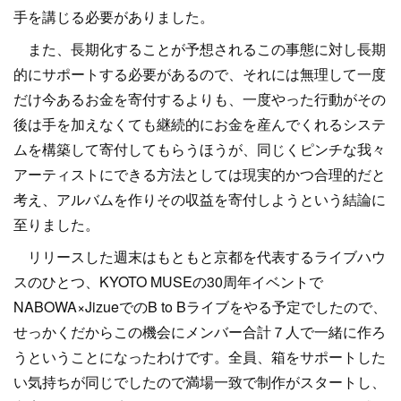
手を講じる必要がありました。
また、長期化することが予想されるこの事態に対し長期
的にサポートする必要があるので、それには無理して一度
だけ今あるお金を寄付するよりも、一度やった行動がその
後は手を加えなくても継続的にお金を産んでくれるシステ
ムを構築して寄付してもらうほうが、同じくピンチな我々
アーティストにできる方法としては現実的かつ合理的だと
考え、アルバムを作りその収益を寄付しようという結論に
至りました。
リリースした週末はもともと京都を代表するライブハウ
スのひとつ、KYOTO MUSEの30周年イベントで
NABOWA×JizueでのB to Bライブをやる予定でしたので、
せっかくだからこの機会にメンバー合計７人で一緒に作ろ
うということになったわけです。全員、箱をサポートした
い気持ちが同じでしたので満場一致で制作がスタートし、