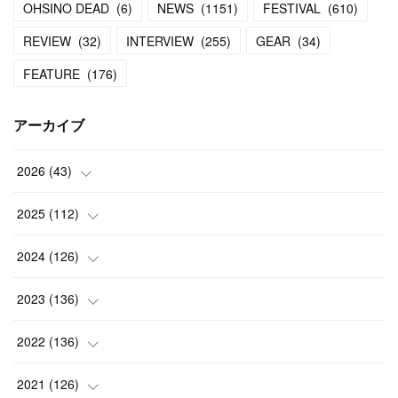
OHSINO DEAD
(
6
)
NEWS
(
1151
)
FESTIVAL
(
610
)
REVIEW
(
32
)
INTERVIEW
(
255
)
GEAR
(
34
)
FEATURE
(
176
)
アーカイブ
2026
(
43
)
(
2
)
2025
(
112
)
(
3
)
(
7
)
2024
(
126
)
(
5
)
(
13
)
(
7
)
2023
(
136
)
(
13
)
(
15
)
(
13
)
(
4
)
2022
(
136
)
(
6
)
(
12
)
(
15
)
(
15
)
(
6
)
2021
(
126
)