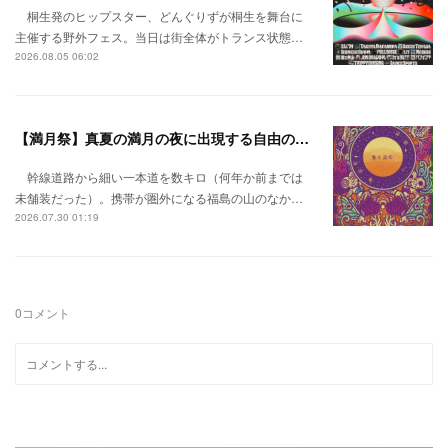
桐生発のヒップスター、どんぐりずが桐生を舞台に
主催する野外フェス。当日は街全体がトランス状態…
2026.08.05 06:02
【満月祭】真夏の満月の夜に出現する自由の桃源郷。
幹線道路から細い一本道を数キロ（何年か前までは
未舗装だった）。携帯が圏外になる福島の山のなか…
2026.07.30 01:19
0
コメント