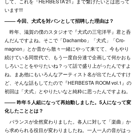
して、これを『HERBESTA’21』まで繋げたいとは思って
います!!!
–––– 今回、犬式を対バンとして招聘した理由は？
昨年、滋賀の僕のスタジオで『犬式の三宅洋平』君と呑
んだんですよね。そこで「Dachambo」「犬式」「Cro-
magnon」とか昔から散々一緒にやって来てて、今もやり
続けている同世代で、もう一度自分達で企画して何かおも
しろいことをやりたいね？って話で盛り上がったんですよ
ね。まあ他にもいろんなアーティスト名が出てたんですけ
ど、そんな話もしてたので『HERBESTA ROOM vol.1』の
初回は「犬式」とやりたいなと純粋に思ったんですよね。
–––– 昨年５人組になって再始動しました。5人になって変
化したこととは？
バランスが全然変わりました。各人に対して「楽曲」か
ら求められる役目が変わりましたね。一人一人の音がはっ