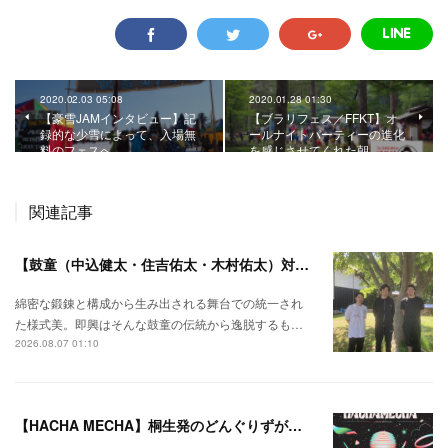
2020.02.03 05:08
2020.01.28 01:30
【豪雪JAMインタビュー】記
【ブラリフェス／FFKT】オ
録的な少雪によって、入場無
ールナイトパーティーの進化
料のフェスへ。
を感じさせてくれた朝。
関連記事
【鼓童（中込健太・住吉佑太・木村佑太）対談】即興で得られる新たな感覚。
綿密な鍛錬と構成から生み出される舞台での統一され
た様式美。即興はそんな鼓童の伝統から逸脱するも…
2026.08.07 01:10
【HACHA MECHA】桐生発のどんぐりずが桐生をハチャメチャに彩る。