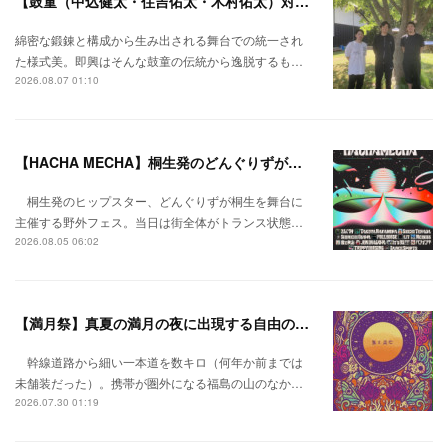
【鼓童（中込健太・住吉佑太・木村佑太）対談】即興で得られる新たな感覚。
綿密な鍛錬と構成から生み出される舞台での統一され
た様式美。即興はそんな鼓童の伝統から逸脱するも…
2026.08.07 01:10
【HACHA MECHA】桐生発のどんぐりずが桐生をハチャメチャに彩る。
桐生発のヒップスター、どんぐりずが桐生を舞台に
主催する野外フェス。当日は街全体がトランス状態…
2026.08.05 06:02
【満月祭】真夏の満月の夜に出現する自由の桃源郷。
幹線道路から細い一本道を数キロ（何年か前までは
未舗装だった）。携帯が圏外になる福島の山のなか…
2026.07.30 01:19