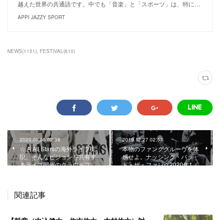
越えた世界の共通語です。中でも「音楽」と「スポーツ」は、特に…
APPI JAZZY SPORT
NEWS
(
1151
)
FESTIVAL
(
610
)
2020.01.06 02:38
2019.12.27 02:53
☆.A All Starsの海外ライブ実
本物のファンクグルーヴを体
現。そんなビジョンを共有す
感せよ。ナッシング・バッ
るライブ開催のクラウドフ…
ト・ザ・ファンク2020年1…
関連記事