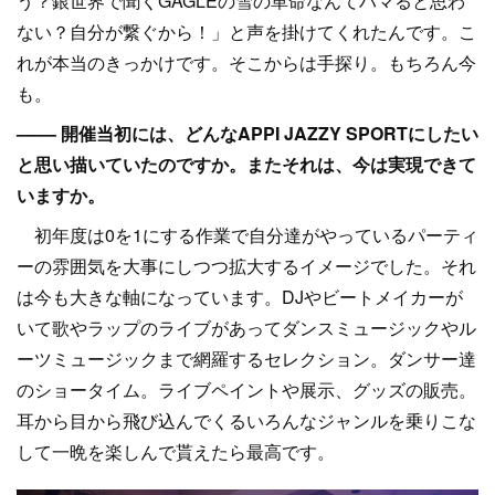
う？銀世界で聞くGAGLEの雪の革命なんてハマると思わ
ない？自分が繋ぐから！」と声を掛けてくれたんです。こ
れが本当のきっかけです。そこからは手探り。もちろん今
も。
–––– 開催当初には、どんなAPPI JAZZY SPORTにしたい
と思い描いていたのですか。またそれは、今は実現できて
いますか。
初年度は0を1にする作業で自分達がやっているパーティ
ーの雰囲気を大事にしつつ拡大するイメージでした。それ
は今も大きな軸になっています。DJやビートメイカーが
いて歌やラップのライブがあってダンスミュージックやル
ーツミュージックまで網羅するセレクション。ダンサー達
のショータイム。ライブペイントや展示、グッズの販売。
耳から目から飛び込んでくるいろんなジャンルを乗りこな
して一晩を楽しんで貰えたら最高です。