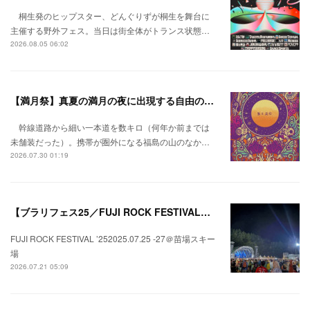
桐生発のヒップスター、どんぐりずが桐生を舞台に
主催する野外フェス。当日は街全体がトランス状態…
2026.08.05 06:02
【満月祭】真夏の満月の夜に出現する自由の桃源郷。
幹線道路から細い一本道を数キロ（何年か前までは
未舗装だった）。携帯が圏外になる福島の山のなか…
2026.07.30 01:19
【ブラリフェス25／FUJI ROCK FESTIVAL】日本の夏にはフジロックが欠かせない。
FUJI ROCK FESTIVAL ’252025.07.25 -27＠苗場スキー
場
2026.07.21 05:09