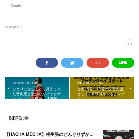
Cara旅
NEWS
(
1150
)
2019.10.18 01:43
2019.10.17 03:34
ひとりになることで見えてき
台風15号・19号の災害支援
た音風景と遊び心がバックボ
として、KEENがマッチング
ーンにある世界感。【田我…
ペイをスタート。
関連記事
【HACHA MECHA】桐生発のどんぐりずが桐生をハチャメチャに彩る。