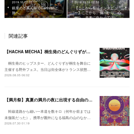
2019.10.17 05:17
2019.10.16 02:53
銀座のど真ん中でCaravanと
【ここから祭りインタビュ
旅へ。
ー】ここから、個々から、心
から、未来に向かってはじ…
関連記事
【HACHA MECHA】桐生発のどんぐりずが桐生をハチャメチャに彩る。
桐生発のヒップスター、どんぐりずが桐生を舞台に
主催する野外フェス。当日は街全体がトランス状態…
2026.08.05 06:02
【満月祭】真夏の満月の夜に出現する自由の桃源郷。
幹線道路から細い一本道を数キロ（何年か前までは
未舗装だった）。携帯が圏外になる福島の山のなか…
2026.07.30 01:19