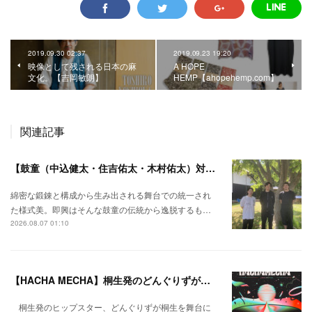
2019.09.30 02:37
2019.09.23 19:20
映像として残される日本の麻
A HOPE
文化。【吉岡敏朗】
HEMP【ahopehemp.com】
関連記事
【鼓童（中込健太・住吉佑太・木村佑太）対談】即興で得られる新たな感覚。
綿密な鍛錬と構成から生み出される舞台での統一され
た様式美。即興はそんな鼓童の伝統から逸脱するも…
2026.08.07 01:10
【HACHA MECHA】桐生発のどんぐりずが桐生をハチャメチャに彩る。
桐生発のヒップスター、どんぐりずが桐生を舞台に