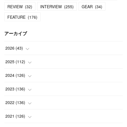
REVIEW
(
32
)
INTERVIEW
(
255
)
GEAR
(
34
)
FEATURE
(
176
)
アーカイブ
2026
(
43
)
(
2
)
2025
(
112
)
(
3
)
(
7
)
2024
(
126
)
(
5
)
(
13
)
(
7
)
2023
(
136
)
(
13
)
(
15
)
(
13
)
(
4
)
2022
(
136
)
(
6
)
(
12
)
(
15
)
(
15
)
(
6
)
2021
(
126
)
(
2
)
(
12
)