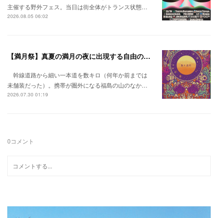
主催する野外フェス。当日は街全体がトランス状態…
2026.08.05 06:02
【満月祭】真夏の満月の夜に出現する自由の桃源郷。
幹線道路から細い一本道を数キロ（何年か前までは
未舗装だった）。携帯が圏外になる福島の山のなか…
2026.07.30 01:19
0
コメント