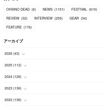
OHSINO DEAD
(
6
)
NEWS
(
1151
)
FESTIVAL
(
610
)
REVIEW
(
32
)
INTERVIEW
(
255
)
GEAR
(
34
)
FEATURE
(
176
)
アーカイブ
2026
(
43
)
(
2
)
2025
(
112
)
(
3
)
(
7
)
2024
(
126
)
(
5
)
(
13
)
(
7
)
2023
(
136
)
(
13
)
(
15
)
(
13
)
(
4
)
2022
(
136
)