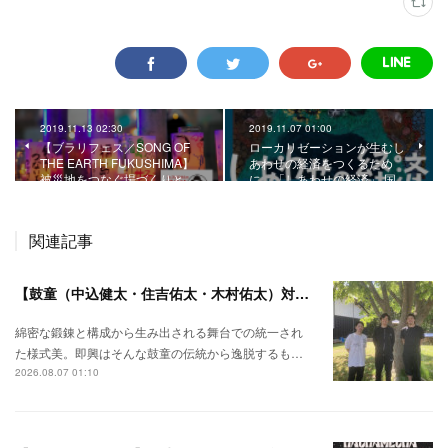
2019.11.13 02:30
2019.11.07 01:00
【ブラリフェス／SONG OF
ローカリゼーションが生むし
THE EARTH FUKUSHIMA】
あわせの経済をつくるため
被災地をつなぐ場づくりと…
に。「しあわせの経済」 国…
関連記事
【鼓童（中込健太・住吉佑太・木村佑太）対談】即興で得られる新たな感覚。
綿密な鍛錬と構成から生み出される舞台での統一され
た様式美。即興はそんな鼓童の伝統から逸脱するも…
2026.08.07 01:10