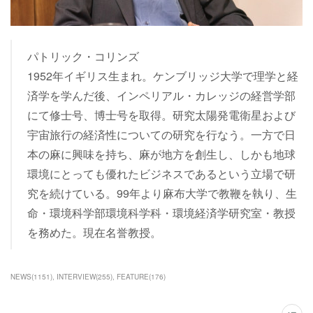
パトリック・コリンズ
1952年イギリス生まれ。ケンブリッジ大学で理学と経
済学を学んだ後、インペリアル・カレッジの経営学部
にて修士号、博士号を取得。研究太陽発電衛星および
宇宙旅行の経済性についての研究を行なう。一方で日
本の麻に興味を持ち、麻が地方を創生し、しかも地球
環境にとっても優れたビジネスであるという立場で研
究を続けている。99年より麻布大学で教鞭を執り、生
命・環境科学部環境科学科・環境経済学研究室・教授
を務めた。現在名誉教授。
NEWS
(
1151
)
INTERVIEW
(
255
)
FEATURE
(
176
)