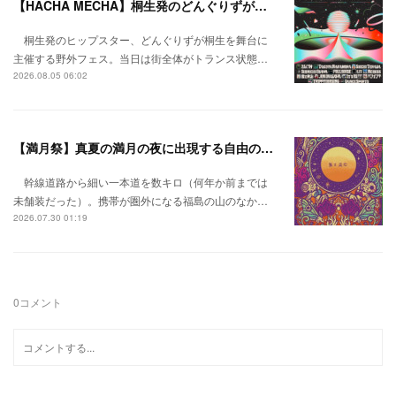
【HACHA MECHA】桐生発のどんぐりずが桐生をハチャメチャに彩る。
桐生発のヒップスター、どんぐりずが桐生を舞台に
主催する野外フェス。当日は街全体がトランス状態…
2026.08.05 06:02
【満月祭】真夏の満月の夜に出現する自由の桃源郷。
幹線道路から細い一本道を数キロ（何年か前までは
未舗装だった）。携帯が圏外になる福島の山のなか…
2026.07.30 01:19
0
コメント