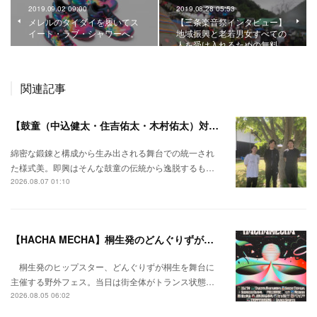
2019.09.02 09:00
2019.08.28 05:53
メレルのタイダイを履いてス
【三条楽音祭インタビュー】
イート・ラブ・シャワーへ。
地域振興と老若男女すべての
人を受け入れるための無料…
関連記事
【鼓童（中込健太・住吉佑太・木村佑太）対談】即興で得られる新たな感覚。
綿密な鍛錬と構成から生み出される舞台での統一され
た様式美。即興はそんな鼓童の伝統から逸脱するも…
2026.08.07 01:10
【HACHA MECHA】桐生発のどんぐりずが桐生をハチャメチャに彩る。
桐生発のヒップスター、どんぐりずが桐生を舞台に
主催する野外フェス。当日は街全体がトランス状態…
2026.08.05 06:02