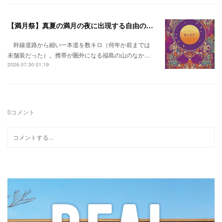
【満月祭】真夏の満月の夜に出現する自由の桃源郷。
幹線道路から細い一本道を数キロ（何年か前までは
未舗装だった）。携帯が圏外になる福島の山のなか…
2026.07.30 01:19
0
コメント