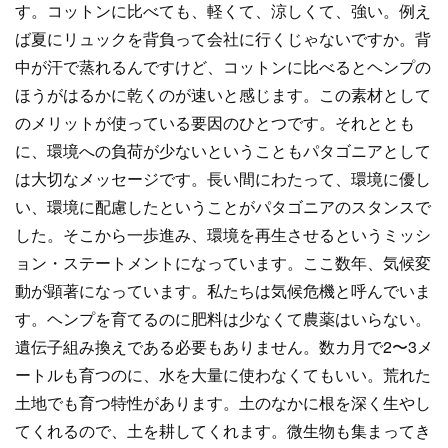
す。コットンに比べても、軽くて、涼しくて、強い。例え
ば夏にリュックを背負って会社に行くじゃないですか。背
中が汗で蒸れるんですけど、コットンに比べるとヘンプの
ほうがはるかに乾くのが速いと感じます。この素材として
のメリットが使っている要因のひとつです。それととも
に、環境への負荷が少ないということもパタゴニアとして
は大切なメッセージです。長い間にわたって、環境に優し
い、環境に配慮したということがパタゴニアのスタンスで
した。そこから一歩進み、環境を再生させるというミッシ
ョン・ステートメントになっています。ここ数年、気候変
動が顕著になっています。私たちは気候危機と呼んでいま
す。ヘンプを育てるのに肥料は少なくて農薬はいらない。
遺伝子組み換えである必要もありません。数カ月で2〜3メ
ートルも育つのに、水を大量に使わなくてもいい。荒れた
土地でも育つ特性があります。土のなかに根を深く生やし
てくれるので、土を耕してくれます。微生物も集まってき