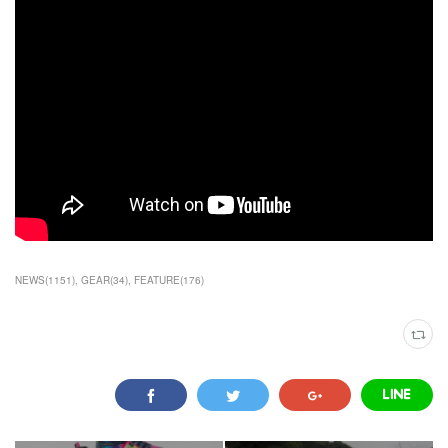
NEWS
(
1151
)
GEAR
(
34
)
FEATURE
(
176
)