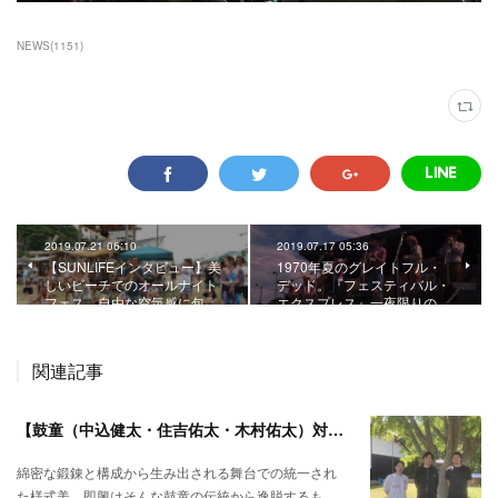
NEWS
(
1151
)
2019.07.21 06:10
2019.07.17 05:36
【SUNLIFEインタビュー】美
1970年夏のグレイトフル・
しいビーチでのオールナイト
デッド。『フェスティバル・
フェス。自由な空気感に包…
エクスプレス』一夜限りの…
関連記事
【鼓童（中込健太・住吉佑太・木村佑太）対談】即興で得られる新たな感覚。
綿密な鍛錬と構成から生み出される舞台での統一され
た様式美。即興はそんな鼓童の伝統から逸脱するも…