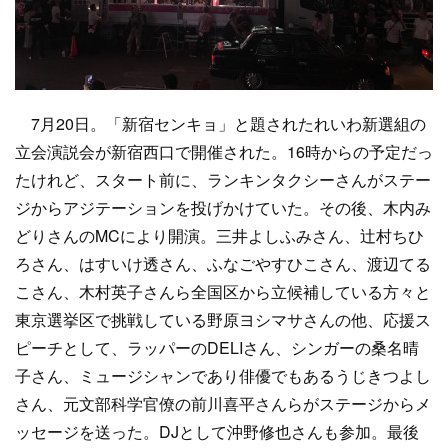
7月20日。「新宿センキョ」と題されたれいわ新選組の
立会演説会が新宿西口で開催された。16時からの予定だっ
たけれど、スタート前に、ランキンタクシーさんがステー
ジからアジテーションを投げかけていた。その後、木内み
どりさんのMCにより開演。三井よしふみさん、辻村ちひ
ろさん、はすいけ透さん、ふなごやすひこさん、渡辺てる
こさん、木村英子さんら全国区から立候補している方々と
東京選挙区で挑戦している野原ヨシマサさんの他、応援ス
ピーチとして、ラッパーのDELIさん、シンガーの桑名晴
子さん、ミュージシャンであり俳優でもあるうじきつよし
さん、元文部科学官僚の前川喜平さんらがステージからメ
ッセージを送った。DJとして沖野修也さんも参加。最後