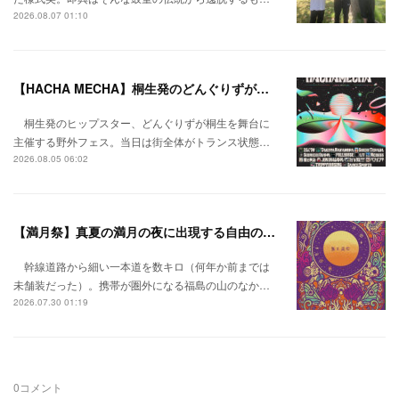
2026.08.07 01:10
【HACHA MECHA】桐生発のどんぐりずが桐生をハチャメチャに彩る。
桐生発のヒップスター、どんぐりずが桐生を舞台に
主催する野外フェス。当日は街全体がトランス状態…
2026.08.05 06:02
【満月祭】真夏の満月の夜に出現する自由の桃源郷。
幹線道路から細い一本道を数キロ（何年か前までは
未舗装だった）。携帯が圏外になる福島の山のなか…
2026.07.30 01:19
0
コメント