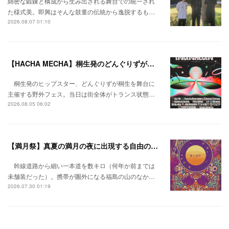
綿密な鍛錬と構成から生み出される舞台での統一され
た様式美。即興はそんな鼓童の伝統から逸脱するも…
2026.08.07 01:10
【HACHA MECHA】桐生発のどんぐりずが桐生をハチャメチャに彩る。
桐生発のヒップスター、どんぐりずが桐生を舞台に
主催する野外フェス。当日は街全体がトランス状態…
2026.08.05 06:02
【満月祭】真夏の満月の夜に出現する自由の桃源郷。
幹線道路から細い一本道を数キロ（何年か前までは
未舗装だった）。携帯が圏外になる福島の山のなか…
2026.07.30 01:19