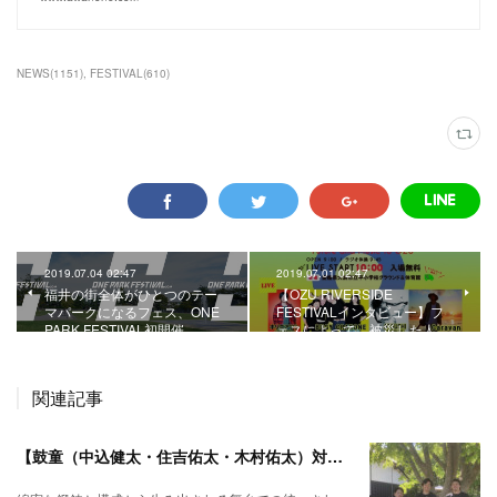
NEWS
(
1151
)
FESTIVAL
(
610
)
2019.07.04 02:47
2019.07.01 02:47
福井の街全体がひとつのテー
【OZU RIVERSIDE
マパークになるフェス、ONE
FESTIVALインタビュー】フ
PARK FESTIVAL初開催
ェスによって、被災した人…
関連記事
【鼓童（中込健太・住吉佑太・木村佑太）対談】即興で得られる新たな感覚。