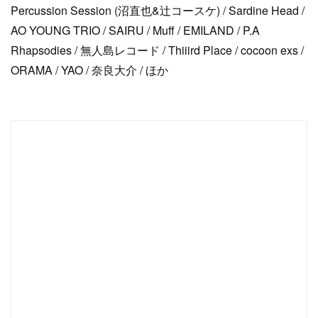
Percussion Session (沼直也&辻コースケ) / Sardine Head /
AO YOUNG TRIO / SAIRU / Muff / EMILAND / P.A
Rhapsodies / 無人島レコード / Thiiird Place / cocoon exs /
ORAMA / YAO / 奈良大介 / ほか