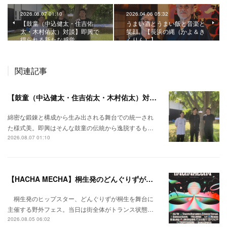
2026.08.07 01:10
2026.04.06 05:32
【鼓童（中込健太・住吉佑
うまい酒とうまい飯と音楽と
太・木村佑太）対談】即興で
笑顔。【長浜の縄（かよ＆き
得られる新たな感覚。
くりん）】
関連記事
【鼓童（中込健太・住吉佑太・木村佑太）対談】即興で得られる新たな感覚。
綿密な鍛錬と構成から生み出される舞台での統一され
た様式美。即興はそんな鼓童の伝統から逸脱するも…
2026.08.07 01:10
【HACHA MECHA】桐生発のどんぐりずが桐生をハチャメチャに彩る。
桐生発のヒップスター、どんぐりずが桐生を舞台に
主催する野外フェス。当日は街全体がトランス状態…
2026.08.05 06:02