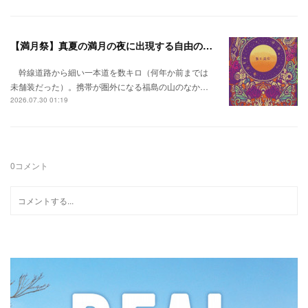
【満月祭】真夏の満月の夜に出現する自由の桃源郷。
幹線道路から細い一本道を数キロ（何年か前までは
未舗装だった）。携帯が圏外になる福島の山のなか…
2026.07.30 01:19
0
コメント