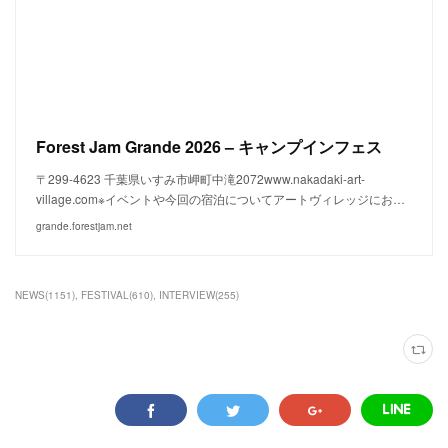
Forest Jam Grande 2026 – キャンプインフェス
〒299-4623 千葉県いすみ市岬町中滝2072www.nakadaki-art-
village.com※イベントや今回の宿泊についてアートヴィレッジにお…
grande.forestjam.net
NEWS
(
1151
)
FESTIVAL
(
610
)
INTERVIEW
(
255
)