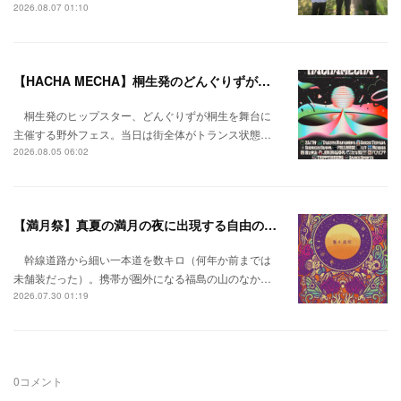
2026.08.07 01:10
【HACHA MECHA】桐生発のどんぐりずが桐生をハチャメチャに彩る。
桐生発のヒップスター、どんぐりずが桐生を舞台に
主催する野外フェス。当日は街全体がトランス状態…
2026.08.05 06:02
【満月祭】真夏の満月の夜に出現する自由の桃源郷。
幹線道路から細い一本道を数キロ（何年か前までは
未舗装だった）。携帯が圏外になる福島の山のなか…
2026.07.30 01:19
0
コメント