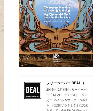
フリーペーパー DEAL（ディール）
2016年12月創刊フリーペーパ
ー「 DEAL（ディール）」今に
起こっているカウンターカルチ
ャーに起因するさまざまな文化
を通して、今の時代の自分たち