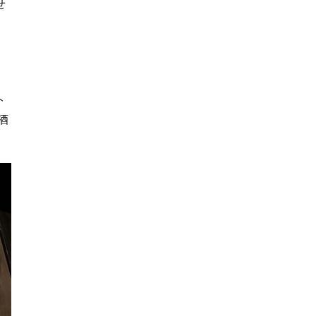
せ
ト
酒