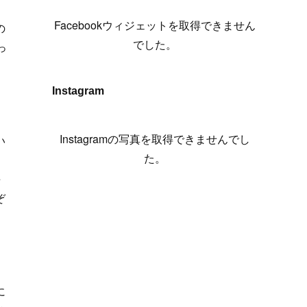
(
6
)
(
7
)
(
7
)
(
7
)
(
13
)
(
12
)
(
10
)
(
9
)
Facebookウィジェットを取得できません
の
(
7
)
(
8
)
(
5
)
(
7
)
(
14
)
(
6
)
(
14
)
でした。
っ
(
7
)
(
4
)
(
5
)
(
8
)
(
8
)
(
2
)
(
4
)
(
9
)
(
3
)
(
9
)
Instagram
(
9
)
(
8
)
(
8
)
(
8
)
(
4
)
Instagramの写真を取得できませんでし
い
(
5
)
た。
っ
毎
ぞ
に