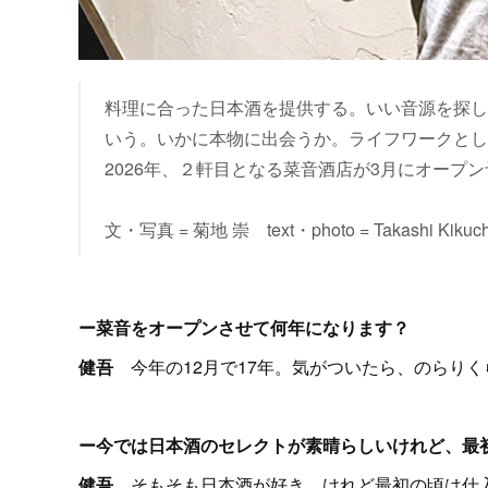
料理に合った日本酒を提供する。いい音源を探し
いう。いかに本物に出会うか。ライフワークとし
2026年、２軒目となる菜音酒店が3月にオープ
文・写真 = 菊地 崇 text・photo = Takashi Kikuch
ー菜音をオープンさせて何年になります？
健吾
今年の12月で17年。気がついたら、のらり
ー今では日本酒のセレクトが素晴らしいけれど、最
健吾
そもそも日本酒が好き。けれど最初の頃は仕