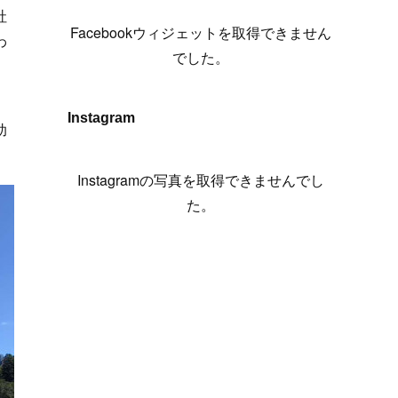
(
6
)
(
7
)
(
7
)
(
7
)
(
13
)
(
12
)
社
(
10
)
(
9
)
Facebookウィジェットを取得できません
わ
(
7
)
(
8
)
(
5
)
(
7
)
(
14
)
(
6
)
(
14
)
でした。
(
7
)
(
4
)
(
5
)
(
8
)
(
8
)
(
2
)
(
4
)
(
9
)
(
3
)
(
9
)
Instagram
助
(
9
)
(
8
)
(
8
)
(
8
)
(
4
)
Instagramの写真を取得できませんでし
(
5
)
た。