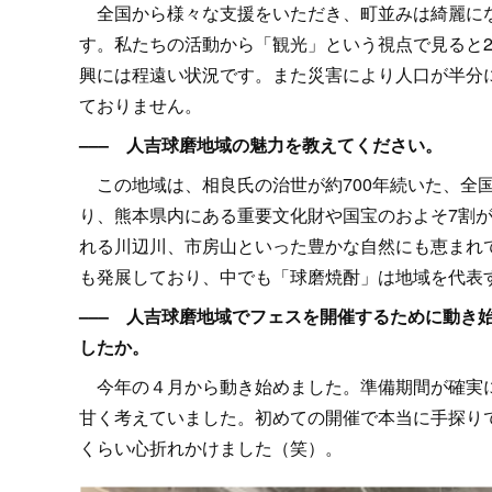
全国から様々な支援をいただき、町並みは綺麗にな
す。私たちの活動から「観光」という視点で見ると2
興には程遠い状況です。また災害により人口が半分
ておりません。
––– 人吉球磨地域の魅力を教えてください。
この地域は、相良氏の治世が約700年続いた、全
り、熊本県内にある重要文化財や国宝のおよそ7割
れる川辺川、市房山といった豊かな自然にも恵まれ
も発展しており、中でも「球磨焼酎」は地域を代表
––– 人吉球磨地域でフェスを開催するために動き
したか。
今年の４月から動き始めました。準備期間が確実に
甘く考えていました。初めての開催で本当に手探り
くらい心折れかけました（笑）。