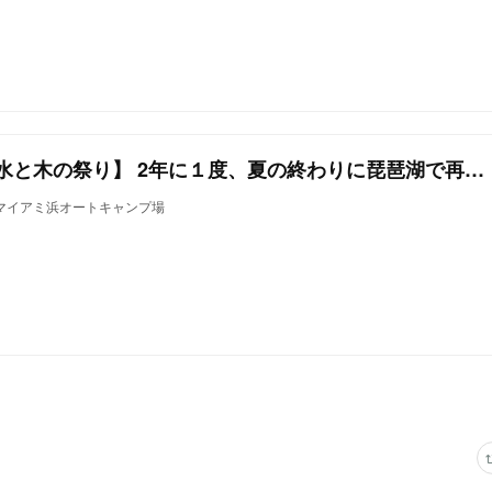
【ブラリフェス23／水と木の祭り】 2年に１度、夏の終わりに琵琶湖で再会。
03＠マイアミ浜オートキャンプ場