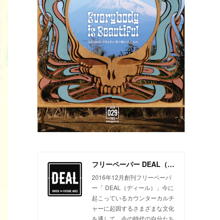
フリーペーパー DEAL（ディール）
2016年12月創刊フリーペーパ
ー「 DEAL（ディール）」今に
起こっているカウンターカルチ
ャーに起因するさまざまな文化
を通して、今の時代の自分たち