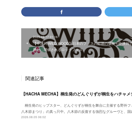
2025.09.17 01:16
【中津川 WILD WOOD】日本のフェスの起源の場所＝中津川
新たに開催されるロックフェス。
関連記事
【HACHA MECHA】桐生発のどんぐりずが桐生をハチャ
桐生発のヒップスター、どんぐりずが桐生を舞台に主催する野外フ
八木節まつり」の真っ只中。八木節の反復する強烈なグルーヴと、国
2026.08.05 06:02