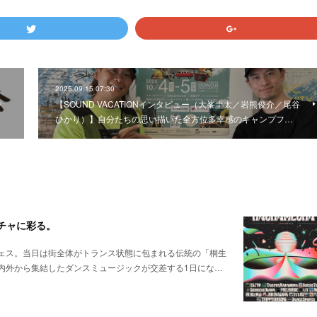
2025.09.15 07:30
で
【SOUND VACATIONインタビュー（大峯圭太／岩熊俊介／尾谷
ひかり）】自分たちの思い描いた全方位多幸感のキャンプフ…
メチャに彩る。
ェス。当日は街全体がトランス状態に包まれる伝統の「桐生
内外から集結したダンスミュージックが交差する1日にな…