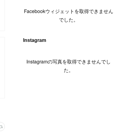
(
6
)
(
7
)
(
7
)
(
7
)
(
13
)
(
12
)
(
10
)
(
9
)
Facebookウィジェットを取得できません
(
7
)
(
8
)
(
5
)
(
7
)
(
14
)
(
6
)
(
14
)
でした。
(
7
)
(
4
)
(
5
)
(
8
)
(
8
)
(
2
)
(
4
)
(
9
)
(
3
)
(
9
)
Instagram
(
9
)
(
8
)
(
8
)
(
8
)
(
4
)
Instagramの写真を取得できませんでし
(
5
)
た。