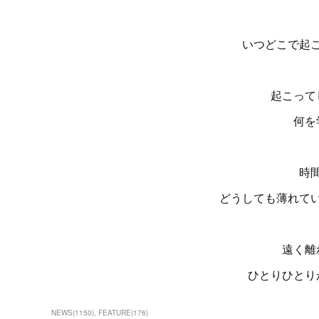
いつどこで起
起こって
何を
時
どうしても薄れて
遠く離
ひとりひとり
NEWS
(
1150
)
FEATURE
(
176
)