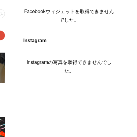
(
6
)
(
7
)
(
7
)
(
7
)
(
13
)
(
12
)
(
10
)
(
9
)
Facebookウィジェットを取得できません
(
7
)
(
8
)
(
5
)
(
7
)
(
14
)
(
6
)
(
14
)
でした。
(
7
)
(
4
)
(
5
)
(
8
)
(
8
)
(
2
)
(
4
)
(
9
)
(
3
)
(
9
)
Instagram
(
9
)
(
8
)
(
8
)
(
8
)
(
4
)
Instagramの写真を取得できませんでし
(
5
)
た。