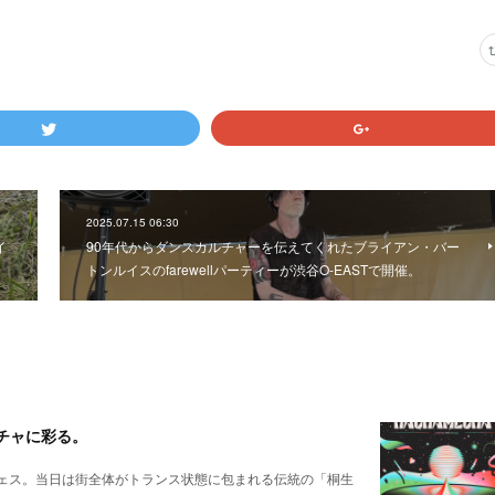
2025.07.15 06:30
イ
90年代からダンスカルチャーを伝えてくれたブライアン・バー
トンルイスのfarewellパーティーが渋谷O-EASTで開催。
メチャに彩る。
ェス。当日は街全体がトランス状態に包まれる伝統の「桐生