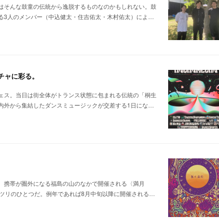
はそんな鼓童の伝統から逸脱するものなのかもしれない。鼓
る3人のメンバー（中込健太・住吉佑太・木村佑太）によ…
メチャに彩る。
ェス。当日は街全体がトランス状態に包まれる伝統の「桐生
内外から集結したダンスミュージックが交差する1日にな…
。携帯が圏外になる福島の山のなかで開催される〈満月
ツリのひとつだ。例年であれば8月中旬以降に開催される…