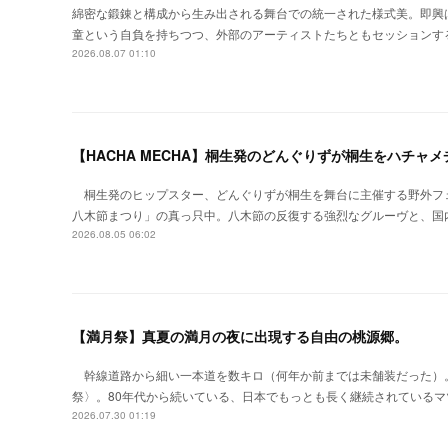
綿密な鍛錬と構成から生み出される舞台での統一された様式美。即興
童という自負を持ちつつ、外部のアーティストたちともセッションす
2026.08.07 01:10
【HACHA MECHA】桐生発のどんぐりずが桐生をハチャ
桐生発のヒップスター、どんぐりずが桐生を舞台に主催する野外フ
八木節まつり」の真っ只中。八木節の反復する強烈なグルーヴと、国
2026.08.05 06:02
【満月祭】真夏の満月の夜に出現する自由の桃源郷。
幹線道路から細い一本道を数キロ（何年か前までは未舗装だった）
祭〉。80年代から続いている、日本でもっとも長く継続されているマ
2026.07.30 01:19