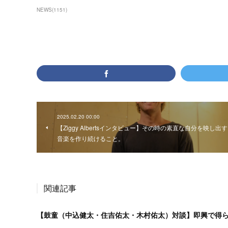
NEWS
(
1151
)
2025.02.20 00:00
【Ziggy Albertsインタビュー】その時の素直な自分を映し出す
音楽を作り続けること。
関連記事
【鼓童（中込健太・住吉佑太・木村佑太）対談】即興で得