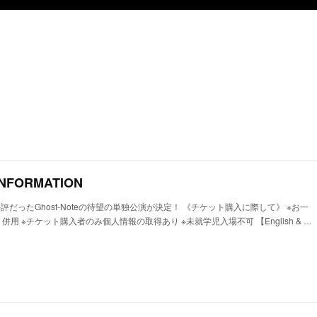
 INFORMATION
24で大好評だったGhost-Noteの待望の単独公演が決定！ 《チケット購入に際して》 ※お一
併用 ※チケット購入者のみ個人情報の取得あり ※未就学児入場不可 【English & …