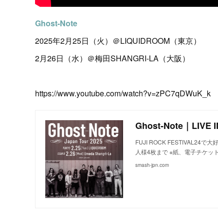
Ghost-Note
2025年2月25日（火）＠LIQUIDROOM（東京）
2月26日（水）＠梅田SHANGRI-LA（大阪）
https://www.youtube.com/watch?v=zPC7qDWuK_k
Ghost-Note｜LIVE
FUJI ROCK FESTIVAL
人様4枚まで ※紙、電子チケット
smash-jpn.com