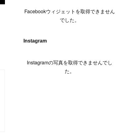
(
6
)
(
7
)
(
7
)
(
7
)
(
13
)
(
12
)
(
10
)
(
9
)
Facebookウィジェットを取得できません
(
7
)
(
8
)
(
5
)
(
7
)
(
14
)
(
6
)
(
14
)
でした。
(
7
)
(
4
)
(
5
)
(
8
)
(
8
)
(
2
)
(
4
)
(
9
)
(
3
)
(
9
)
Instagram
(
9
)
(
8
)
(
8
)
(
8
)
(
4
)
Instagramの写真を取得できませんでし
(
5
)
た。