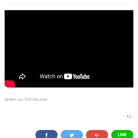
NEWS
(
1150
)
FESTIVAL
(
609
)