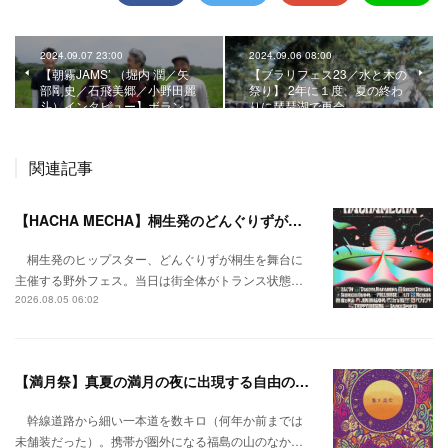
2024.09.07 23:00
2024.09.06 08:00
【朝霧JAMS’ （堀内 潤／矢
【ブラリフェス23／水と木の
部剛史／石飛美郷／小野田麗
祭り】 2年に１度、夏の終わ
斗）インタビュー】ボラン…
りに琵琶湖で再会。
関連記事
【HACHA MECHA】桐生発のどんぐりずが桐生をハチャメチャに彩る。
桐生発のヒップスター、どんぐりずが桐生を舞台に
主催する野外フェス。当日は街全体がトランス状態…
2026.08.05 06:02
【満月祭】真夏の満月の夜に出現する自由の桃源郷。
幹線道路から細い一本道を数キロ（何年か前までは
未舗装だった）。携帯が圏外になる福島の山のなか…