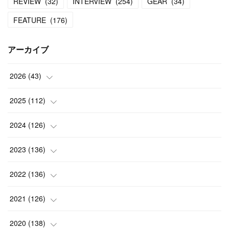
REVIEW
(
32
)
INTERVIEW
(
254
)
GEAR
(
34
)
FEATURE
(
176
)
アーカイブ
2026
(
43
)
(
2
)
2025
(
112
)
(
3
)
(
7
)
2024
(
126
)
(
5
)
(
13
)
(
7
)
2023
(
136
)
(
13
)
(
15
)
(
13
)
(
4
)
2022
(
136
)
(
6
)
(
12
)
(
15
)
(
15
)
(
6
)
2021
(
126
)
(
2
)
(
12
)
(
23
)
(
21
)
(
20
)
(
13
)
2020
(
138
)