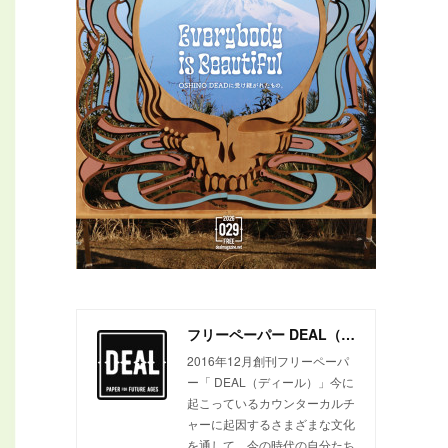
フリーペーパー DEAL（ディール）
2016年12月創刊フリーペーパ
ー「 DEAL（ディール）」今に
起こっているカウンターカルチ
ャーに起因するさまざまな文化
を通して、今の時代の自分たち