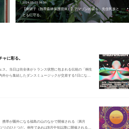
2024.05.03 06:36
！
【南研子（熱帯森林保護団体）】アマゾンの森を、先住民族と
ともに守る。
メチャに彩る。
ェス。当日は街全体がトランス状態に包まれる伝統の「桐生
内外から集結したダンスミュージックが交差する1日にな…
。携帯が圏外になる福島の山のなかで開催される〈満月
ツリのひとつだ。例年であれば8月中旬以降に開催される…