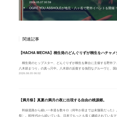
2024.05.07 00:59
OGRE YOU ASSHOLEが地元・八ヶ岳で野外イベントを開催
関連記事
【HACHA MECHA】桐生発のどんぐりずが桐生をハチャ
桐生発のヒップスター、どんぐりずが桐生を舞台に主催する野外フ
八木節まつり」の真っ只中。八木節の反復する強烈なグルーヴと、国
2026.08.05 06:02
【満月祭】真夏の満月の夜に出現する自由の桃源郷。
幹線道路から細い一本道を数キロ（何年か前までは未舗装だった）
祭〉。80年代から続いている、日本でもっとも長く継続されているマ