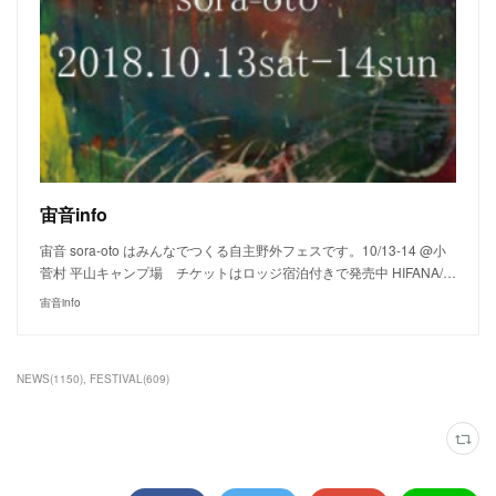
宙音info
宙音 sora-oto はみんなでつくる自主野外フェスです。10/13-14 @小
菅村 平山キャンプ場 チケットはロッジ宿泊付きで発売中 HIFANA/…
宙音info
NEWS
(
1150
)
FESTIVAL
(
609
)