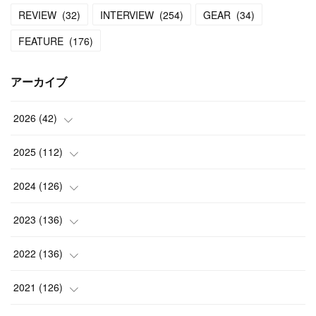
REVIEW
(
32
)
INTERVIEW
(
254
)
GEAR
(
34
)
FEATURE
(
176
)
アーカイブ
2026
(
42
)
(
1
)
2025
(
112
)
(
3
)
(
7
)
2024
(
126
)
(
5
)
(
13
)
(
7
)
2023
(
136
)
(
13
)
(
15
)
(
13
)
(
4
)
2022
(
136
)
(
6
)
(
12
)
(
15
)
(
15
)
(
6
)
2021
(
126
)
(
2
)
(
12
)