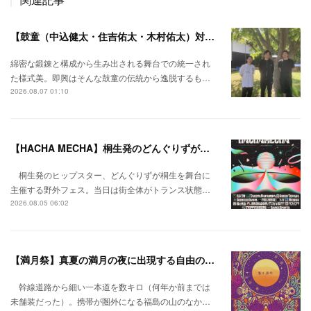
【鼓童（中込健太・住吉佑太・木村佑太）対談】即興で得られる新たな感覚。
綿密な鍛錬と構成から生み出される舞台での統一され
た様式美。即興はそんな鼓童の伝統から逸脱するも…
2026.08.07 01:10
【HACHA MECHA】桐生発のどんぐりずが桐生をハチャメチャに彩る。
桐生発のヒップスター、どんぐりずが桐生を舞台に
主催する野外フェス。当日は街全体がトランス状態…
2026.08.05 06:02
【満月祭】真夏の満月の夜に出現する自由の桃源郷。
幹線道路から細い一本道を数キロ（何年か前までは
未舗装だった）。携帯が圏外になる福島の山のなか…