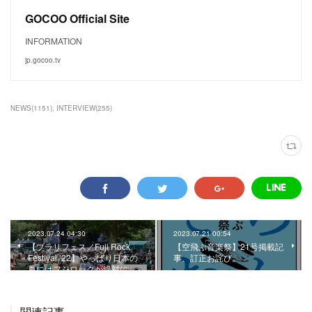
GOCOO Official Site
INFORMATION
jp.gocoo.tv
NEWS
(
1151
)
INTERVIEW
(
255
)
2023.07.24 04:30
2023.07.21 00:54
【ブラリフェス／Fuji Rock
【空飛ぶ音楽祭】21号掲載記
Festival ’22】やっぱり日本の
事、訂正お詫び。
夏にはフジロックが絶対に…
関連記事