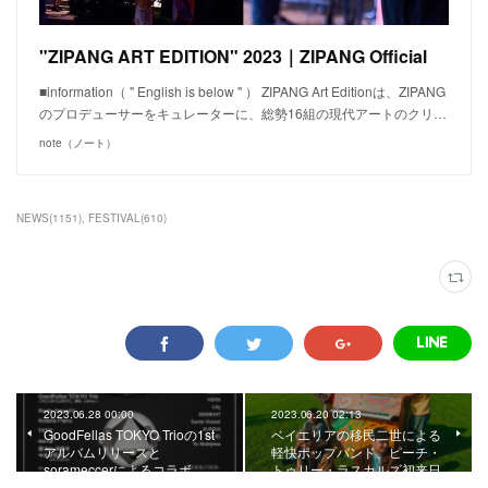
"ZIPANG ART EDITION" 2023｜ZIPANG Official
■information（ " English is below " ） ZIPANG Art Editionは、ZIPANG
のプロデューサーをキュレーターに、総勢16組の現代アートのクリ…
note（ノート）
NEWS
(
1151
)
FESTIVAL
(
610
)
2023.06.28 00:00
2023.06.20 02:13
GoodFellas TOKYO Trioの1st
ベイエリアの移民二世による
アルバムリリースと
軽快ポップバンド、ピーチ・
sorameccerによるコラボ…
トゥリー・ラスカルズ初来日