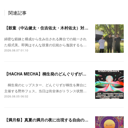
関連記事
【鼓童（中込健太・住吉佑太・木村佑太）対談】即興で得られる新たな感覚。
綿密な鍛錬と構成から生み出される舞台での統一され
た様式美。即興はそんな鼓童の伝統から逸脱するも…
2026.08.07 01:10
【HACHA MECHA】桐生発のどんぐりずが桐生をハチャメチャに彩る。
桐生発のヒップスター、どんぐりずが桐生を舞台に
主催する野外フェス。当日は街全体がトランス状態…
2026.08.05 06:02
【満月祭】真夏の満月の夜に出現する自由の桃源郷。