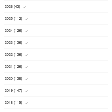
2026
(
43
)
(
2
)
2025
(
112
)
(
3
)
(
7
)
2024
(
126
)
(
5
)
(
13
)
(
7
)
2023
(
136
)
(
13
)
(
15
)
(
13
)
(
4
)
2022
(
136
)
(
6
)
(
12
)
(
15
)
(
15
)
(
6
)
2021
(
126
)
(
2
)
(
12
)
(
23
)
(
21
)
(
20
)
(
13
)
2020
(
138
)
(
6
)
(
6
)
(
17
)
(
15
)
(
22
)
(
13
)
(
9
)
2019
(
147
)
(
6
)
(
6
)
(
5
)
(
14
)
(
11
)
(
9
)
(
14
)
(
14
)
2018
(
115
)
(
14
)
(
4
)
(
11
)