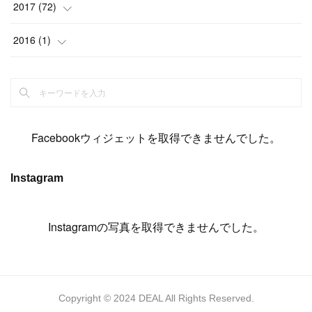
(
15
)
(
19
)
(
19
)
(
17
)
(
8
)
2017
(
72
)
(
8
)
(
18
)
(
8
)
(
6
)
(
15
)
(
18
)
(
22
)
(
17
)
(
16
)
2016
(
1
)
(
5
)
(
8
)
(
16
)
(
10
)
(
6
)
(
12
)
(
13
)
(
14
)
(
14
)
(
1
)
(
8
)
(
7
)
(
10
)
(
13
)
(
15
)
(
11
)
(
15
)
(
9
)
(
9
)
(
6
)
(
3
)
(
8
)
(
11
)
(
16
)
(
12
)
(
13
)
(
17
)
(
8
)
Facebookウィジェットを取得できませんでした。
(
6
)
(
7
)
(
7
)
(
7
)
(
13
)
(
12
)
(
10
)
(
9
)
Instagram
(
7
)
(
8
)
(
5
)
(
7
)
(
14
)
(
6
)
(
14
)
(
7
)
(
4
Instagramの写真を取得できませんでした。
)
(
5
)
(
8
)
(
8
)
(
2
)
(
4
)
(
9
)
(
3
)
(
9
)
(
9
)
(
8
)
(
8
)
Copyright © 2024 DEAL All Rights Reserved.