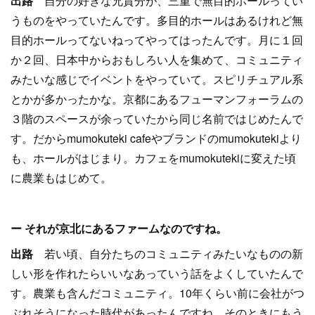
出路
自分の好きな兄貴分が、三重で無目的ホールってい
うものをやっていたんです。多目的ホールはあるけれど無
目的ホールってないねってやってはったんです。月に１回
か２回、日本中からおもしろい人を集めて、コミュニティ
みたいな感じでイベントをやっていて。スピリチュアル系
とかが多かったかな。京都にあるフューマンフォーラムの
３階のスペースが余っていたから同じ名前ではじめたんで
す。だからmumokuteki cafeやブランドのmumokutekiより
も、ホールがはじまり。カフェをmumokutekiに変えた頃
に農業もはじめて。
ー それが京北にあるファームなのですね。
出路
若い頃、自分たちのコミュニティみたいなものの新
しい形を作れたらいいなあっていう話をよくしていたんで
す。農業も含んだコミュニティ。10年くらい前に会社がつ
ぶれそうになった時代があったんですね。そのときにもう