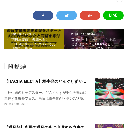
2018.07.12 03:00
2018.07.10 01:44
西日本豪雨。復興へ向け
音楽の自由。そんなことを感
KEENはマッチングペイで支
じさせてくれたMMWのビリ
援活動を開始
ー・マーティンが8年ぶり…
関連記事
【HACHA MECHA】桐生発のどんぐりずが桐生をハチャメチャに彩る。
桐生発のヒップスター、どんぐりずが桐生を舞台に
主催する野外フェス。当日は街全体がトランス状態…
2026.08.05 06:02
【満月祭】真夏の満月の夜に出現する自由の桃源郷。