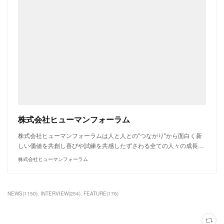
株式会社ヒューマンフォーラム
株式会社ヒューマンフォーラムは人と人との"つながり"から面白く新
しい価値を共創し喜びや試練を共感したずさわる全ての人々の成長…
株式会社ヒューマンフォーラム
NEWS
(
1150
)
INTERVIEW
(
254
)
FEATURE
(
176
)