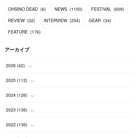
OHSINO DEAD
(
6
)
NEWS
(
1150
)
FESTIVAL
(
609
)
REVIEW
(
32
)
INTERVIEW
(
254
)
GEAR
(
34
)
FEATURE
(
176
)
アーカイブ
2026
(
42
)
(
1
)
2025
(
112
)
(
3
)
(
7
)
2024
(
126
)
(
5
)
(
13
)
(
7
)
2023
(
136
)
(
13
)
(
15
)
(
13
)
(
4
)
2022
(
136
)
(
6
)
(
12
)
(
15
)