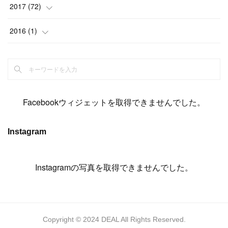
(
11
)
(
15
)
(
19
)
(
19
)
(
17
)
(
8
)
2017
(
72
)
(
8
)
(
18
)
(
8
)
(
6
)
(
15
)
(
18
)
(
22
)
(
17
)
(
16
)
2016
(
1
)
(
5
)
(
8
)
(
16
)
(
10
)
(
6
)
(
12
)
(
13
)
(
14
)
(
14
)
(
1
)
(
8
)
(
7
)
(
10
)
(
13
)
(
15
)
(
11
)
(
15
)
(
9
)
(
9
)
(
6
)
(
3
)
(
8
)
(
11
)
(
16
)
(
12
)
(
13
)
(
17
)
(
8
)
Facebookウィジェットを取得できませんでした。
(
6
)
(
7
)
(
7
)
(
7
)
(
13
)
(
12
)
(
10
)
(
9
)
Instagram
(
7
)
(
8
)
(
5
)
(
7
)
(
14
)
(
6
)
(
14
)
(
7
)
(
4
Instagramの写真を取得できませんでした。
)
(
5
)
(
8
)
(
8
)
(
2
)
(
4
)
(
9
)
(
3
)
(
9
)
(
9
)
(
8
)
(
8
)
Copyright © 2024 DEAL All Rights Reserved.