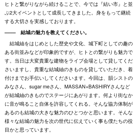
ヒトと繋がりながら続けることで、今では『結い市』と並
ぶ2大イベントとして成長してきました。身をもって継続
する大切さを実感しております。
–––– 結城の魅力を教えてください。
結城紬をはじめとした歴史や文化、城下町としての趣の
ある街並みなどが印象的ですが、ヒトとの繋がりも魅力で
す。当日は大変貴重な建物をライブ会場として貸してくだ
さいますし、貴重な結城紬のきものを貸していただき、着
付けまでお手伝いしてくださいます。今回は、韻シストの
みなさん、sugar meさん、MASSAN×BASHIRYさんなど
が結城紬のきものでステージにあがります。何より街なか
に音が鳴ること自体を許容してくれる。そんな協力体制が
あるのも結城の大きな魅力のひとつかと思います。そんな
様々な結城の魅力を次の世代に伝えていく事も僕たちの役
目かと思っています。