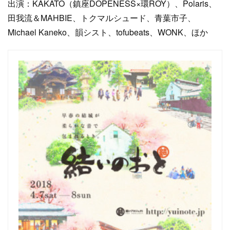
出演：KAKATO（鎮座DOPENESS×環ROY）、Polaris、
田我流＆MAHBIE、トクマルシュード、青葉市子、
Michael Kaneko、韻シスト、tofubeats、WONK、ほか