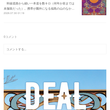
幹線道路から細い一本道を数キロ（何年か前までは
未舗装だった）。携帯が圏外になる福島の山のなか…
2026.07.30 01:19
0
コメント