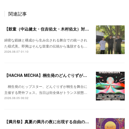
関連記事
【鼓童（中込健太・住吉佑太・木村佑太）対談】即興で得られる新たな感覚。
綿密な鍛錬と構成から生み出される舞台での統一され
た様式美。即興はそんな鼓童の伝統から逸脱するも…
2026.08.07 01:10
【HACHA MECHA】桐生発のどんぐりずが桐生をハチャメチャに彩る。
桐生発のヒップスター、どんぐりずが桐生を舞台に
主催する野外フェス。当日は街全体がトランス状態…
2026.08.05 06:02
【満月祭】真夏の満月の夜に出現する自由の桃源郷。