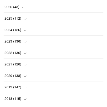
2026
(
43
)
(
2
)
2025
(
112
)
(
3
)
(
7
)
2024
(
126
)
(
5
)
(
13
)
(
7
)
2023
(
136
)
(
13
)
(
15
)
(
13
)
(
4
)
2022
(
136
)
(
6
)
(
12
)
(
15
)
(
15
)
(
6
)
2021
(
126
)
(
2
)
(
12
)
(
23
)
(
21
)
(
20
)
(
13
)
2020
(
138
)
(
6
)
(
6
)
(
17
)
(
15
)
(
22
)
(
13
)
(
9
)
2019
(
147
)
(
6
)
(
6
)
(
5
)
(
14
)
(
11
)
(
9
)
(
14
)
(
14
)
2018
(
115
)
(
14
)
(
4
)