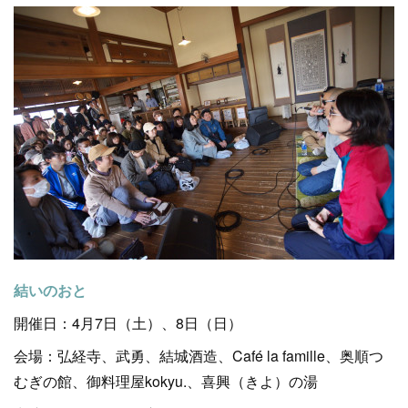
結いのおと
開催日：4月7日（土）、8日（日）
会場：弘経寺、武勇、結城酒造、Café la famille、奥順つ
むぎの館、御料理屋kokyu.、喜興（きよ）の湯