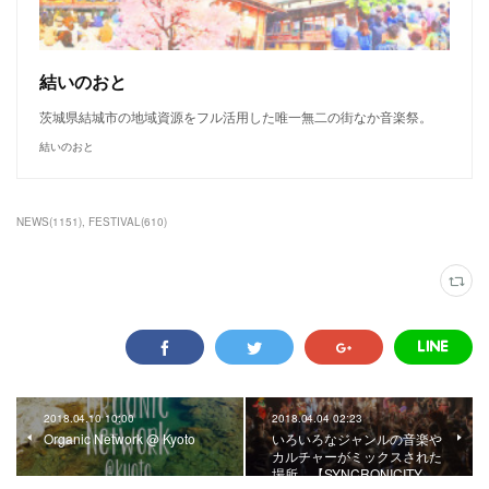
結いのおと
茨城県結城市の地域資源をフル活用した唯一無二の街なか音楽祭。
結いのおと
NEWS
(
1151
)
FESTIVAL
(
610
)
2018.04.10 10:00
2018.04.04 02:23
Organic Network @ Kyoto
いろいろなジャンルの音楽や
カルチャーがミックスされた
場所。【SYNCRONICITY…