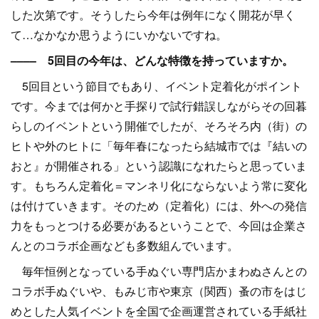
した次第です。そうしたら今年は例年になく開花が早く
て…なかなか思うようにいかないですね。
–––– 5回目の今年は、どんな特徴を持っていますか。
5回目という節目でもあり、イベント定着化がポイント
です。今までは何かと手探りで試行錯誤しながらその回暮
らしのイベントという開催でしたが、そろそろ内（街）の
ヒトや外のヒトに「毎年春になったら結城市では『結いの
おと』が開催される」という認識になれたらと思っていま
す。もちろん定着化＝マンネリ化にならないよう常に変化
は付けていきます。そのため（定着化）には、外への発信
力をもっとつける必要があるということで、今回は企業さ
んとのコラボ企画なども多数組んでいます。
毎年恒例となっている手ぬぐい専門店かまわぬさんとの
コラボ手ぬぐいや、もみじ市や東京（関西）蚤の市をはじ
めとした人気イベントを全国で企画運営されている手紙社