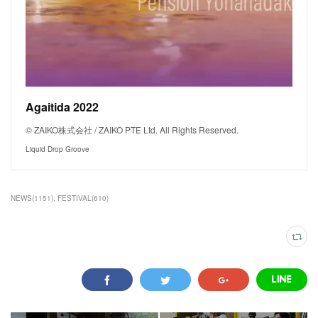
Agaitida 2022
© ZAIKO株式会社 / ZAIKO PTE Ltd. All Rights Reserved.
Liquid Drop Groove
NEWS
(
1151
)
FESTIVAL
(
610
)