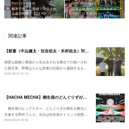
2022.11.15 03:00
2022.11.14 02:20
都市で遊んだ視線で演出され
日本と台湾のフェスカルチャ
る森の時間。【DJ YO-
ーがクロスオーバーしてい
GIN（大峰／WOODLAND …
く。2023年に台北で行わ…
関連記事
【鼓童（中込健太・住吉佑太・木村佑太）対談】即興で得られる新たな感覚。
綿密な鍛錬と構成から生み出される舞台での統一され
た様式美。即興はそんな鼓童の伝統から逸脱するも…
2026.08.07 01:10
【HACHA MECHA】桐生発のどんぐりずが桐生をハチャメチャに彩る。
桐生発のヒップスター、どんぐりずが桐生を舞台に
主催する野外フェス。当日は街全体がトランス状態…
2026.08.05 06:02