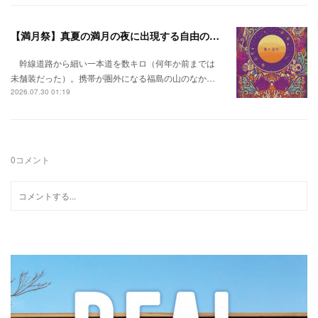
【満月祭】真夏の満月の夜に出現する自由の桃源郷。
幹線道路から細い一本道を数キロ（何年か前までは
未舗装だった）。携帯が圏外になる福島の山のなか…
2026.07.30 01:19
0
コメント