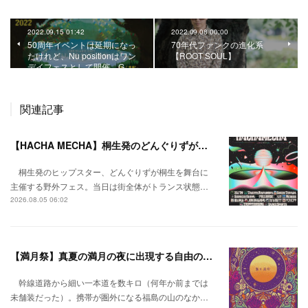
2022.09.15 01:42
2022.09.08 00:00
50周年イベントは延期になっ
70年代ファンクの進化系
たけれど、Nu positionはワン
【ROOT SOUL】
デイフェスとして開催。G…
関連記事
【HACHA MECHA】桐生発のどんぐりずが桐生をハチャメチャに彩る。
桐生発のヒップスター、どんぐりずが桐生を舞台に
主催する野外フェス。当日は街全体がトランス状態…
2026.08.05 06:02
【満月祭】真夏の満月の夜に出現する自由の桃源郷。
幹線道路から細い一本道を数キロ（何年か前までは
未舗装だった）。携帯が圏外になる福島の山のなか…