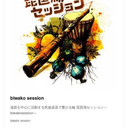
biwako session
滋賀を中心に活動する民族楽器で繋がる輪 琵琶湖セッション～
biwakosession～
biwako session