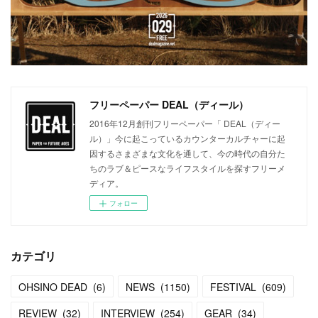
フリーペーパー DEAL（ディール）
2016年12月創刊フリーペーパー「 DEAL（ディー
ル）」今に起こっているカウンターカルチャーに起
因するさまざまな文化を通して、今の時代の自分た
ちのラブ＆ピースなライフスタイルを探すフリーメ
ディア。
フォロー
カテゴリ
OHSINO DEAD
(
6
)
NEWS
(
1150
)
FESTIVAL
(
609
)
REVIEW
(
32
)
INTERVIEW
(
254
)
GEAR
(
34
)