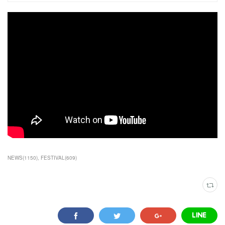
NEWS
(
1150
)
FESTIVAL
(
609
)