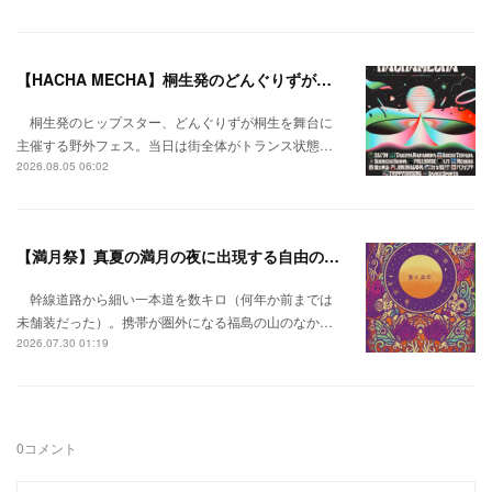
【HACHA MECHA】桐生発のどんぐりずが桐生をハチャメチャに彩る。
桐生発のヒップスター、どんぐりずが桐生を舞台に
主催する野外フェス。当日は街全体がトランス状態…
2026.08.05 06:02
【満月祭】真夏の満月の夜に出現する自由の桃源郷。
幹線道路から細い一本道を数キロ（何年か前までは
未舗装だった）。携帯が圏外になる福島の山のなか…
2026.07.30 01:19
0
コメント