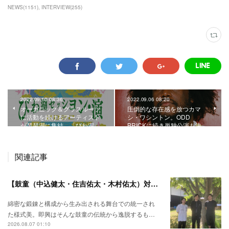
NEWS
(
1151
)
INTERVIEW
(
255
)
2022.09.10 08:36
2022.09.06 08:20
オーガニック＆グラスルーツ
圧倒的な存在感を放つカマ
に活動を続けるアーティスト
シ・ワシントン。ODD
が琵琶湖に集結。「びわ湖…
BRICKに続き単独公演も決…
関連記事
【鼓童（中込健太・住吉佑太・木村佑太）対談】即興で得られる新たな感覚。
綿密な鍛錬と構成から生み出される舞台での統一され
た様式美。即興はそんな鼓童の伝統から逸脱するも…
2026.08.07 01:10