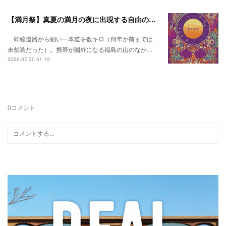
【満月祭】真夏の満月の夜に出現する自由の桃源郷。
幹線道路から細い一本道を数キロ（何年か前までは
未舗装だった）。携帯が圏外になる福島の山のなか…
2026.07.30 01:19
0
コメント