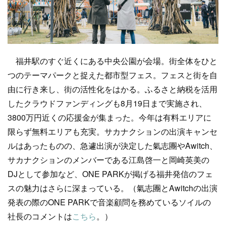
福井駅のすぐ近くにある中央公園が会場。街全体をひと
つのテーマパークと捉えた都市型フェス。フェスと街を自
由に行き来し、街の活性化をはかる。ふるさと納税を活用
したクラウドファンディングも8月19日まで実施され、
3800万円近くの応援金が集まった。今年は有料エリアに
限らず無料エリアも充実。サカナクションの出演キャンセ
ルはあったものの、急遽出演が決定した氣志團やAwitch、
サカナクションのメンバーである江島啓一と岡崎英美の
DJとして参加など、ONE PARKが掲げる福井発信のフェ
スの魅力はさらに深まっている。（氣志團とAwitchの出演
発表の際のONE PARKで音楽顧問を務めているソイルの
社長のコメントは
こちら
。）