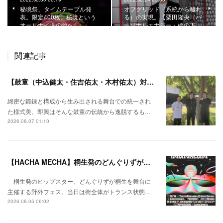
秘境祭、タイムテーブル発
オフグリッド（系統から離れ
表。限定400枚。秘境という
る）の実現。【粟田隆央（パ
オールナイトの旅へ。
ーソナルエナジー・橋の下…
関連記事
【鼓童（中込健太・住吉佑太・木村佑太）対談】即興で得られる新たな感覚。
綿密な鍛錬と構成から生み出される舞台での統一され
た様式美。即興はそんな鼓童の伝統から逸脱するも…
2026.08.07 01:10
【HACHA MECHA】桐生発のどんぐりずが桐生をハチャメチャに彩る。
桐生発のヒップスター、どんぐりずが桐生を舞台に
主催する野外フェス。当日は街全体がトランス状態…
2026.08.05 06:02