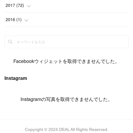
(
14
)
(
4
)
(
11
)
(
15
)
(
19
)
(
19
)
(
17
)
(
8
)
2017
(
72
)
(
8
)
(
18
)
(
8
)
(
6
)
(
15
)
(
18
)
(
22
)
(
17
)
(
16
)
2016
(
1
)
(
5
)
(
8
)
(
16
)
(
10
)
(
6
)
(
12
)
(
13
)
(
14
)
(
14
)
(
1
)
(
8
)
(
7
)
(
10
)
(
13
)
(
15
)
(
11
)
(
15
)
(
9
)
(
9
)
(
6
)
(
3
)
(
8
)
(
11
)
(
16
)
(
12
)
(
13
)
(
17
)
(
8
)
Facebookウィジェットを取得できませんでした。
(
6
)
(
7
)
(
7
)
(
7
)
(
13
)
(
12
)
(
10
)
(
9
)
Instagram
(
7
)
(
8
)
(
5
)
(
7
)
(
14
)
(
6
)
(
14
)
(
7
)
(
4
Instagramの写真を取得できませんでした。
)
(
5
)
(
8
)
(
8
)
(
2
)
(
4
)
(
9
)
(
3
)
(
9
)
(
9
)
(
8
)
(
8
)
Copyright © 2024 DEAL All Rights Reserved.