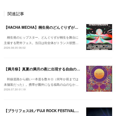
関連記事
【HACHA MECHA】桐生発のどんぐりずが桐生をハチャメチャに彩る。
桐生発のヒップスター、どんぐりずが桐生を舞台に
主催する野外フェス。当日は街全体がトランス状態…
2026.08.05 06:02
【満月祭】真夏の満月の夜に出現する自由の桃源郷。
幹線道路から細い一本道を数キロ（何年か前までは
未舗装だった）。携帯が圏外になる福島の山のなか…
2026.07.30 01:19
【ブラリフェス25／FUJI ROCK FESTIVAL】日本の夏にはフジロックが欠かせない。