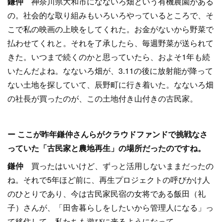
鎌仲
神奈川県大和市になないろ畑という有機農園がある
の。社会的な取り組みもいろいろやっているところで、そ
こで私の映画の上映をしてくれた。お金がないから野菜で
払わせてくれと。それを了承したら、毎週野菜が送られて
きた。いつまで続くのかと思っていたら、およそ1年も続
いたんだよね。なないろ畑が、3.11の後に放射能が降って
ない土地を探していて、辰野町に行き着いた。なないろ畑
の社長が買ったのが、この土地付き山付きの古民家。
ー ここが昨年鎌仲さんらがクラウドファンドで挑戦なさ
っていた「古民家と農地再生」の場所だったのですね。
鎌仲
買ったはいいけど、ずっと活用しないままだったの
ね。それで5年ほど前に、再生プロジェクトの呼びかけ人
のひとりであり、今は古民家民宿の女将である飯田（礼
子）さんが、「田舎暮らしをしたいから管理人になる」っ
て移住して。私たちも遊びに来るようになって。