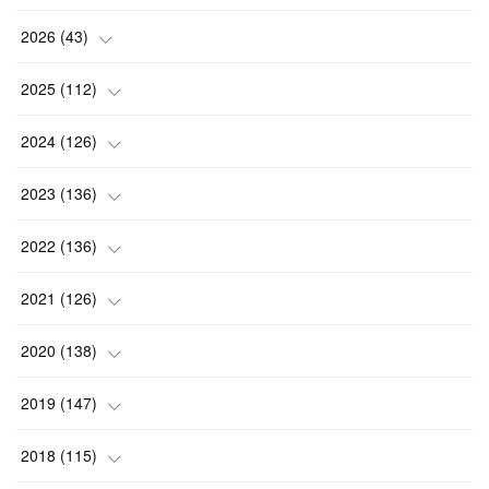
2026
(
43
)
(
2
)
2025
(
112
)
(
3
)
(
7
)
2024
(
126
)
(
5
)
(
13
)
(
7
)
2023
(
136
)
(
13
)
(
15
)
(
13
)
(
4
)
2022
(
136
)
(
6
)
(
12
)
(
15
)
(
15
)
(
6
)
2021
(
126
)
(
2
)
(
12
)
(
23
)
(
21
)
(
20
)
(
13
)
2020
(
138
)
(
6
)
(
6
)
(
17
)
(
15
)
(
22
)
(
13
)
(
9
)
2019
(
147
)
(
6
)
(
6
)
(
5
)
(
14
)
(
11
)
(
9
)
(
14
)
(
14
)
2018
(
115
)