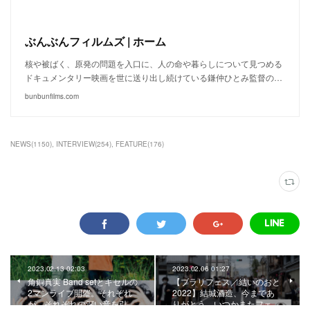
ぶんぶんフィルムズ | ホーム
核や被ばく、原発の問題を入口に、人の命や暮らしについて見つめる
ドキュメンタリー映画を世に送り出し続けている鎌仲ひとみ監督の…
bunbunfilms.com
NEWS
(
1150
)
INTERVIEW
(
254
)
FEATURE
(
176
)
2023.02.13 02:03
2023.02.06 01:27
角銅真実 Band setとキセルの
【ブラリフェス／結いのおと
2マンライブ開催。それぞれ
2022】結城酒造、今まであ
が、それぞれの深い音を引…
りがとう。いつかまたフェ…