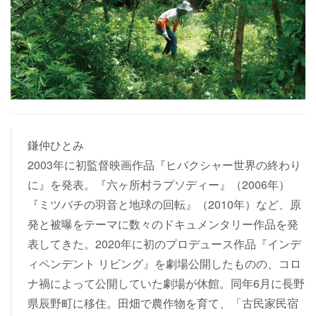
鎌仲ひとみ
2003年に初監督映画作品『ヒバクシャー世界の終わり
に』を発表。『六ヶ所村ラプソディー』（2006年）
『ミツバチの羽音と地球の回転』（2010年）など、原
発と被曝をテーマに数々のドキュメンタリー作品を発
表してきた。2020年に初のプロデュース作品『インデ
ィペンデント リビング』を劇場公開したものの、コロ
ナ禍によって公開していた劇場が休館。同年6月に長野
県辰野町に移住。田畑で農作物を育て、「古民家民宿