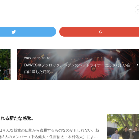
2022.08.11 06:16
DAWES＠フジロック。ヘブンのヘッドライナーにふさわしい自
由に満ちた時間。
られる新たな感覚。
はそんな鼓童の伝統から逸脱するものなのかもしれない。鼓
る3人のメンバー（中込健太・住吉佑太・木村佑太）によ…