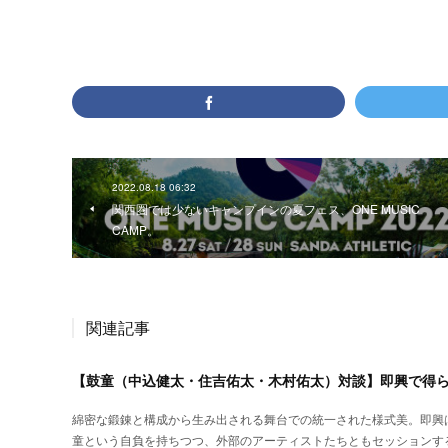
2022.08.18 06:32
関西圏では少ないキャンプインの夏フェス、ONE MUSIC
CAMP。
関連記事
【鼓童（中込健太・住吉佑太・木村佑太）対談】即興で得
綿密な鍛錬と構成から生み出される舞台での統一された様式美。即興
童という自負を持ちつつ、外部のアーティストたちともセッションす