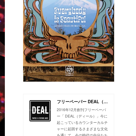
フリーペーパー DEAL（ディール）
2016年12月創刊フリーペーパ
ー「 DEAL（ディール）」今に
起こっているカウンターカルチ
ャーに起因するさまざまな文化
を通して、今の時代の自分たち