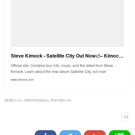
Steve Kimock - Satellite City Out Now<!-- Kimock Site -->
Official site. Contains tour info, music, and the latest from Steve
Kimock. Learn about the new album Satellite City, out now!
www.kimock.com
NEWS
(
1151
)
INTERVIEW
(
255
)
FEATURE
(
176
)