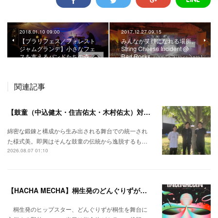
2018.01.10 09:00
2017.12.27 09:15
【ブラリフェス／フォレスト
みんなが笑顔になれる場所。
ジャムグランデ】小さなフェ
String Cheese Incident @
スを支えるバンドたちの森…
Red Rocks
関連記事
【鼓童（中込健太・住吉佑太・木村佑太）対談】即興で得られる新たな感覚。
綿密な鍛錬と構成から生み出される舞台での統一され
た様式美。即興はそんな鼓童の伝統から逸脱するも…
2026.08.07 01:10
【HACHA MECHA】桐生発のどんぐりずが桐生をハチャメチャに彩る。
桐生発のヒップスター、どんぐりずが桐生を舞台に