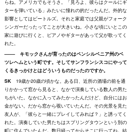
らね。アメリカでもそうさ。「見ろよ、彼らはクールにギ
ターを弾いている」みたいに憧れの的だったんだ。外的な
影響としてはビートルズ。それと家庭では父親がフォーク
シンガーだったってことが大きいね。小さな頃にいとこの
家に遊びに行くと、ピアノやギターがあって父が歌ってく
れた。
–––– キモックさんが育ったのはペンシルベニア州のベ
ツレヘムという町です。そしてサンフランシスコにやって
くるきっかけとはどういうものだったのですか。
SK
19歳か20歳の頃かな。ある日、近所の酒場の前を通
りかかって窓から見ると、なかで演奏している数人の男た
ちがいた。なかに入ってみたかったんだけど、自分にはお
金がない。だから窓から覗いていたんだ。その光景を見た
友人が、「彼らと一緒にプレイしてみれば？」と誘ってく
れた。演奏していた男たちはスプリングタウンという別の
町に住んでいたんだ。数日経ってからそこに行ってね。結