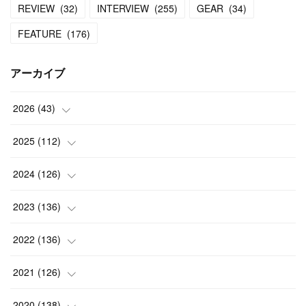
REVIEW
(
32
)
INTERVIEW
(
255
)
GEAR
(
34
)
FEATURE
(
176
)
アーカイブ
2026
(
43
)
(
2
)
2025
(
112
)
(
3
)
(
7
)
2024
(
126
)
(
5
)
(
13
)
(
7
)
2023
(
136
)
(
13
)
(
15
)
(
13
)
(
4
)
2022
(
136
)
(
6
)
(
12
)
(
15
)
(
15
)
(
6
)
2021
(
126
)
(
2
)
(
12
)
(
23
)
(
21
)
(
20
)
(
13
)
2020
(
138
)