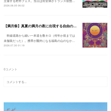
主催する野外フェス。当日は街全体がトランス状態…
2026.08.05 06:02
【満月祭】真夏の満月の夜に出現する自由の桃源郷。
幹線道路から細い一本道を数キロ（何年か前までは
未舗装だった）。携帯が圏外になる福島の山のなか…
2026.07.30 01:19
0
コメント