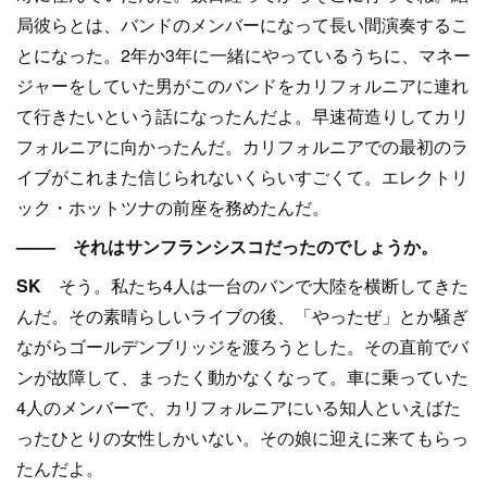
局彼らとは、バンドのメンバーになって長い間演奏するこ
とになった。2年か3年に一緒にやっているうちに、マネー
ジャーをしていた男がこのバンドをカリフォルニアに連れ
て行きたいという話になったんだよ。早速荷造りしてカリ
フォルニアに向かったんだ。カリフォルニアでの最初のラ
イブがこれまた信じられないくらいすごくて。エレクトリ
ック・ホットツナの前座を務めたんだ。
–––– それはサンフランシスコだったのでしょうか。
SK
そう。私たち4人は一台のバンで大陸を横断してきた
んだ。その素晴らしいライブの後、「やったぜ」とか騒ぎ
ながらゴールデンブリッジを渡ろうとした。その直前でバ
ンが故障して、まったく動かなくなって。車に乗っていた
4人のメンバーで、カリフォルニアにいる知人といえばた
ったひとりの女性しかいない。その娘に迎えに来てもらっ
たんだよ。