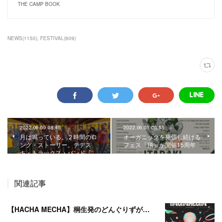
THE CAMP BOOK
NEWS
(
1150
)
FESTIVAL
(
609
)
2022.06.09 08:45
2022.06.01 00:55
月は鳴っている。２時間のロ
オーガニックを発信し続ける
ング・ストーリー。テデス
フェス「頂」が開催15周年
キ・トラックス・バンド『…
関連記事
【HACHA MECHA】桐生発のどんぐりずが桐生をハチャメチャに彩る。