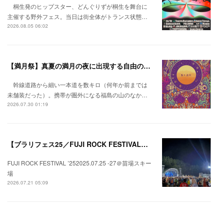
桐生発のヒップスター、どんぐりずが桐生を舞台に
主催する野外フェス。当日は街全体がトランス状態…
2026.08.05 06:02
【満月祭】真夏の満月の夜に出現する自由の桃源郷。
幹線道路から細い一本道を数キロ（何年か前までは
未舗装だった）。携帯が圏外になる福島の山のなか…
2026.07.30 01:19
【ブラリフェス25／FUJI ROCK FESTIVAL】日本の夏にはフジロックが欠かせない。
FUJI ROCK FESTIVAL ’252025.07.25 -27＠苗場スキー
場
2026.07.21 05:09