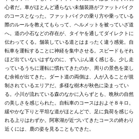
心者だ。車がほとんど通らない未舗装路がファットバイク
のコースとなった。ファットバイクの乗り方や乗っている
際のルールを教えてもらって、ヘルメットを被っていざ道
へ。道の小石などの存在が、タイヤを通してダイレクトに
伝わってくる。舗装している道とはまったく違う感覚。自
転車を運転することに神経を集中させる。スピードもそれ
ほど出ていないはずなのに、ずいぶん速く感じる。少し走
っているうちに運転に慣れてきたのか、周りの景色を楽し
む余裕が出てきた。ダート道の両側は、人が入ることが規
制されているエリアだ。多様な樹木が秋色に染まってい
る。小川が流れている森のなかに入らずとも、晩秋の自然
の美しさを感じられた。自転車のコースはおよそ８キロ。
緩やかな下りと平坦な道がほとんどで、足に負荷を感じら
れる上りはわずか。阿寒湖が近づいてきたコースの終わり
近くには、鹿の姿を見ることもできた。