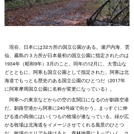
現在、日本には32カ所の国立公園がある。瀬戸内海、雲
仙、霧島の３カ所が日本最初の国立公園に指定されたのは
1934年（昭和9年）3月のこと。同年の12月に、大雪山な
どとともに、阿寒も国立公園として指定された。阿寒は北
海道でもっとも歴史のある国立公園のひとつだ（2017年
に阿寒摩周国立公園に名称が変更になっている）。
阿寒への東京などからの空の玄関口になるのが釧路空港
だ。釧路空港から阿寒に240号線で向かう。まっすぐに伸
びる道の両側にはいくつもの牧場が連なっている。緑が広
がる牧場は北海道をイメージさせてくれる風景のひとつ
だ。牧場のエリアを抜けると、森林地帯に入っていく。ク