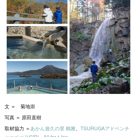
文 ＝ 菊地崇
写真 ＝ 原田直樹
取材協力 ＝
あかん遊久の里 鶴雅
、
TSURUGAアドベンチ
ャーベースSIRI
、
All for 1,Inc