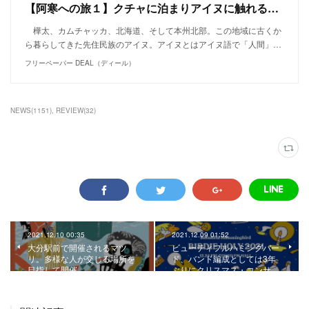
【阿寒への旅１】クチャに泊まりアイヌに触れる。秋辺デボさんから伝えられたアイヌスピリット。
樺太、カムチャッカ、北海道、そして本州北部。この地域に古くか
ら暮らしてきた先住民族のアイヌ。アイヌとはアイヌ語で「人間」…
フリーペーパー DEAL（ディール）
NEWS
(
1151
)
REVIEW
(
32
)
2021.12.10 00:35
2021.12.09 01:52
大分駅前で開催されるマツ
ビューティフルハミングバー
リ。多様な人が交じる場所を
ド、バンド編成としては3年
目指して開催。
ぶりにクリスマス・コンサ…