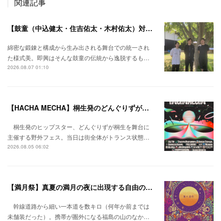
関連記事
【鼓童（中込健太・住吉佑太・木村佑太）対談】即興で得られる新たな感覚。
綿密な鍛錬と構成から生み出される舞台での統一され
た様式美。即興はそんな鼓童の伝統から逸脱するも…
2026.08.07 01:10
【HACHA MECHA】桐生発のどんぐりずが桐生をハチャメチャに彩る。
桐生発のヒップスター、どんぐりずが桐生を舞台に
主催する野外フェス。当日は街全体がトランス状態…
2026.08.05 06:02
【満月祭】真夏の満月の夜に出現する自由の桃源郷。
幹線道路から細い一本道を数キロ（何年か前までは
未舗装だった）。携帯が圏外になる福島の山のなか…