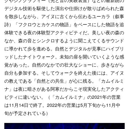
グやジノグラフィー（光と音の実験装置）などの最新鋭の
デジタル技術を駆使した演出や仕掛けが散りばめられた森
を散歩しながら、アイヌに古くから伝わるユーカラ（叙事
詩）「フクロウとカケスの物語」をベースにした物語を追
体験できる夜の体験型アクティビティだ。美しい夜の森の
なか、森の音とシンクロするように聞こえてくるサウンド
に導かれて歩を進める。自然とデジタルが見事にハイブリ
ッドしたナイトウォーク。未知の扉を開いていくような感
覚があった。自然のなかでの壮大なショーに、歩きながら
自分も参加する。そしてウォークを終えた後には、アイヌ
の教えである「自然との共生」が心に残る。「カムイルミ
ナ」は夜に暗さがある阿寒だからこそ現実化したアクティ
ビティに違いない。（「カムイルミナ」の2021年の営業
は11月14日で終了。2022年の営業は5月下旬から11月中
旬が予定されている）