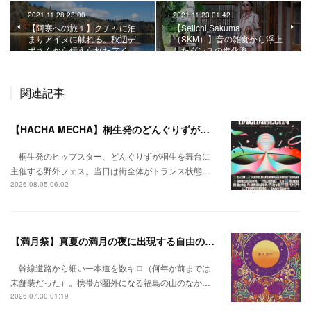
2021.11.28 23:00
2021.11.23 01:42
【阿寒への旅１】クチャに泊
【Seiichi Sakuma
まりアイヌに触れる。秋辺デ
（SKM）】音の雑食から浮上
ボさんから伝えられたアイ…
したダンスの進化系。
関連記事
【HACHA MECHA】桐生発のどんぐりずが桐生をハチャメチャに彩る。
桐生発のヒップスター、どんぐりずが桐生を舞台に
主催する野外フェス。当日は街全体がトランス状態…
2026.08.05 06:02
【満月祭】真夏の満月の夜に出現する自由の桃源郷。
幹線道路から細い一本道を数キロ（何年か前までは
未舗装だった）。携帯が圏外になる福島の山のなか…
2026.07.30 01:19