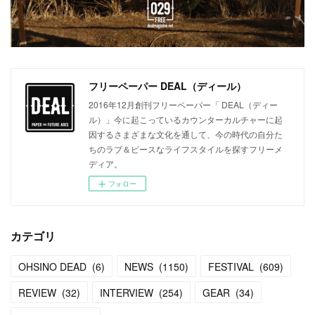
フリーペーパー DEAL（ディール）
2016年12月創刊フリーペーパー「 DEAL（ディー
ル）」今に起こっているカウンターカルチャーに起
因するさまざまな文化を通して、今の時代の自分た
ちのラブ＆ピースなライフスタイルを探すフリーメ
ディア。
フォロー
カテゴリ
OHSINO DEAD
(
6
)
NEWS
(
1150
)
FESTIVAL
(
609
)
REVIEW
(
32
)
INTERVIEW
(
254
)
GEAR
(
34
)