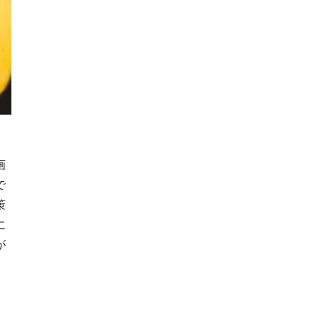
画
で
策
に
が