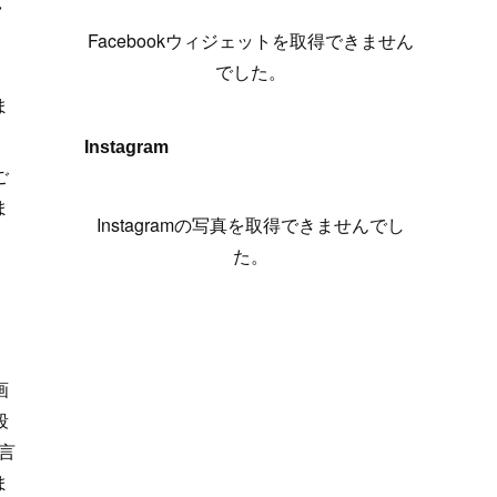
れ
(
6
)
(
7
)
(
7
)
(
7
)
(
13
)
(
12
)
(
10
)
(
9
)
Facebookウィジェットを取得できません
(
7
)
(
8
)
(
5
)
(
7
)
(
14
)
(
6
)
(
14
)
でした。
」
(
7
)
(
4
)
(
5
)
(
8
)
(
8
)
(
2
)
ま
(
4
)
(
9
)
(
3
)
(
9
)
Instagram
(
9
)
(
8
)
(
8
)
ご
ま
(
8
)
(
4
)
Instagramの写真を取得できませんでし
(
5
)
た。
画
段
言
ま