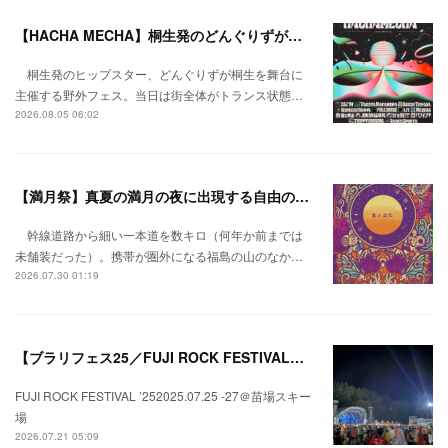
【HACHA MECHA】桐生発のどんぐりずが桐生をハチャメチャに彩る。
桐生発のヒップスター、どんぐりずが桐生を舞台に
主催する野外フェス。当日は街全体がトランス状態…
2026.08.05 06:02
【満月祭】真夏の満月の夜に出現する自由の桃源郷。
幹線道路から細い一本道を数キロ（何年か前までは
未舗装だった）。携帯が圏外になる福島の山のなか…
2026.07.30 01:19
【ブラリフェス25／FUJI ROCK FESTIVAL】日本の夏にはフジロックが欠かせない。
FUJI ROCK FESTIVAL ’252025.07.25 -27＠苗場スキー
場
2026.07.21 05:09