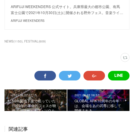
ARIFUJI WEEKENDERS 公式サイト。兵庫県最大の都市公園、有馬
富士公園で2021年10月30日(土)に開催される野外フェス。音楽ライ…
ARIFUJI WEEKENDERS
NEWS
(
1150
)
FESTIVAL
(
609
)
2021.08.27 07:15
2021.08.25 08:57
50年間地下室で眠っていた
GLOBAL ARK10周年の今年
1969年の革命的フェスが映
は、会場をあの武尊に移して
画『サマー・オブ・ソウル…
開催される。
関連記事