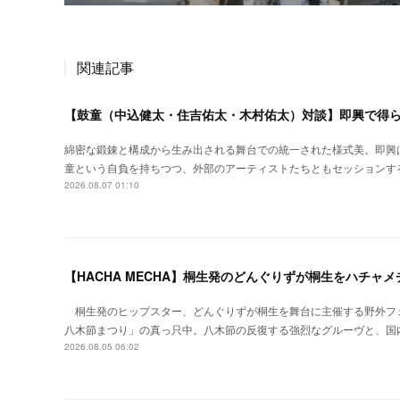
関連記事
【鼓童（中込健太・住吉佑太・木村佑太）対談】即興で得
綿密な鍛錬と構成から生み出される舞台での統一された様式美。即興
童という自負を持ちつつ、外部のアーティストたちともセッションす
2026.08.07 01:10
【HACHA MECHA】桐生発のどんぐりずが桐生をハチャ
桐生発のヒップスター、どんぐりずが桐生を舞台に主催する野外フ
八木節まつり」の真っ只中。八木節の反復する強烈なグルーヴと、国
2026.08.05 06:02