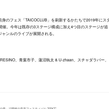
フェス「TAICOCLUB」を刷新するかたちで2019年にス
に開催。今年は既存の3ステージ構成に加え4つ目のステージが追
ジャンルのライブが展開される。
、KID FRESINO、青葉市子、蓮沼執太 & U-zhaan、スチャダラパー、
だまの森」で開催の音楽フェスティバル "FFKT"