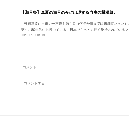
【満月祭】真夏の満月の夜に出現する自由の桃源郷。
幹線道路から細い一本道を数キロ（何年か前までは未舗装だった）
祭〉。80年代から続いている、日本でもっとも長く継続されているマ
2026.07.30 01:19
0
コメント