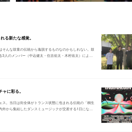
られる新たな感覚。
はそんな鼓童の伝統から逸脱するものなのかもしれない。鼓
る3人のメンバー（中込健太・住吉佑太・木村佑太）によ…
メチャに彩る。
ェス。当日は街全体がトランス状態に包まれる伝統の「桐生
内外から集結したダンスミュージックが交差する1日にな…