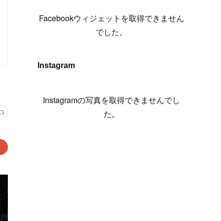
(
6
)
(
7
)
(
7
)
(
7
)
(
13
)
(
12
)
(
10
)
(
9
)
Facebookウィジェットを取得できません
(
7
)
(
8
)
(
5
)
(
7
)
(
14
)
(
6
)
(
14
)
でした。
(
7
)
(
4
)
(
5
)
(
8
)
(
8
)
(
2
)
(
4
)
(
9
)
(
3
)
(
9
)
Instagram
(
9
)
(
8
)
(
8
)
(
8
)
(
4
)
Instagramの写真を取得できませんでし
(
5
)
た。