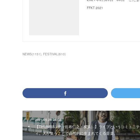
FFKT 2021
NEWS
(
1151
)
FESTIVAL
(
610
)
2021.05.28 01:00
【THUMBS UP（佐布仁之・横浜）】ライブというコミュニテ
ィ。人が集うことで必然的に生まれてくる音楽。