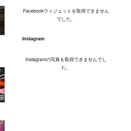
(
6
)
(
7
)
(
7
)
(
7
)
(
13
)
(
12
)
(
10
)
(
9
)
Facebookウィジェットを取得できません
(
7
)
(
8
)
(
5
)
(
7
)
(
14
)
(
6
)
(
14
)
でした。
(
7
)
(
4
)
(
5
)
(
8
)
(
8
)
(
2
)
(
4
)
(
9
)
(
3
)
(
9
)
Instagram
(
9
)
(
8
)
(
8
)
(
8
)
(
4
)
Instagramの写真を取得できませんでし
(
5
)
た。