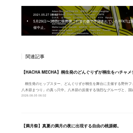
2021.05.27 06:52
5月29日〜30日に長野県こだまの森で予定されていたFFKTは
催中止。
関連記事
【HACHA MECHA】桐生発のどんぐりずが桐生をハチャ
桐生発のヒップスター、どんぐりずが桐生を舞台に主催する野外フ
八木節まつり」の真っ只中。八木節の反復する強烈なグルーヴと、国
2026.08.05 06:02
【満月祭】真夏の満月の夜に出現する自由の桃源郷。