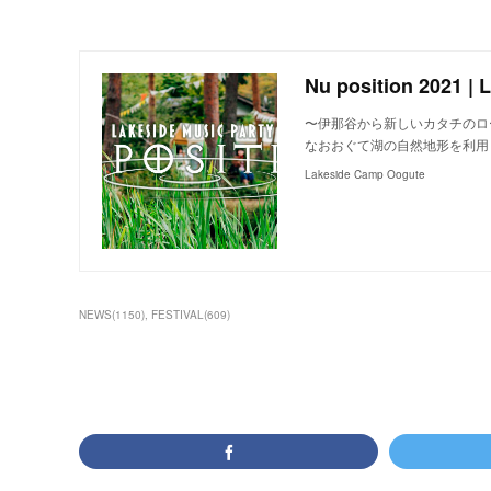
Nu position 2021 |
〜伊那谷から新しいカタチのロ
なおおぐて湖の自然地形を利用
Lakeside Camp Oogute
NEWS
(
1150
)
FESTIVAL
(
609
)