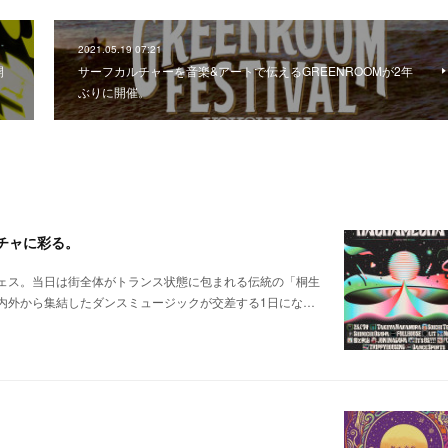
2021.05.19 07:21
開
サーフカルチャーを音楽&アートで伝えるGREENROOMが2年
ぶりに開催。
メチャに彩る。
ェス。当日は街全体がトランス状態に包まれる伝統の「桐生
内外から集結したダンスミュージックが交差する1日にな…