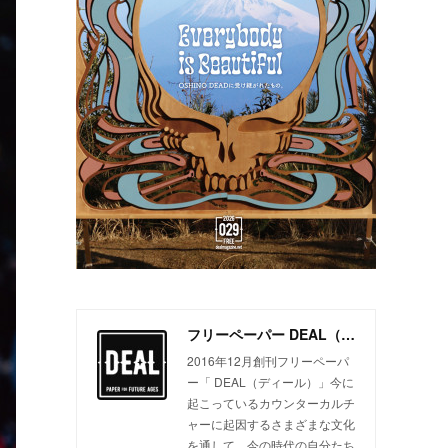
フリーペーパー DEAL（ディール）
2016年12月創刊フリーペーパ
ー「 DEAL（ディール）」今に
起こっているカウンターカルチ
ャーに起因するさまざまな文化
を通して、今の時代の自分たち