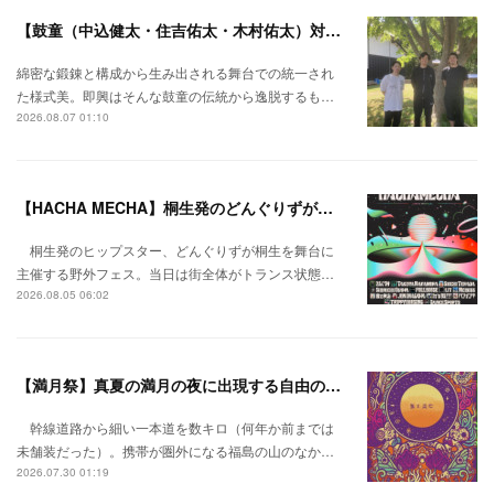
【鼓童（中込健太・住吉佑太・木村佑太）対談】即興で得られる新たな感覚。
綿密な鍛錬と構成から生み出される舞台での統一され
た様式美。即興はそんな鼓童の伝統から逸脱するも…
2026.08.07 01:10
【HACHA MECHA】桐生発のどんぐりずが桐生をハチャメチャに彩る。
桐生発のヒップスター、どんぐりずが桐生を舞台に
主催する野外フェス。当日は街全体がトランス状態…
2026.08.05 06:02
【満月祭】真夏の満月の夜に出現する自由の桃源郷。
幹線道路から細い一本道を数キロ（何年か前までは
未舗装だった）。携帯が圏外になる福島の山のなか…
2026.07.30 01:19