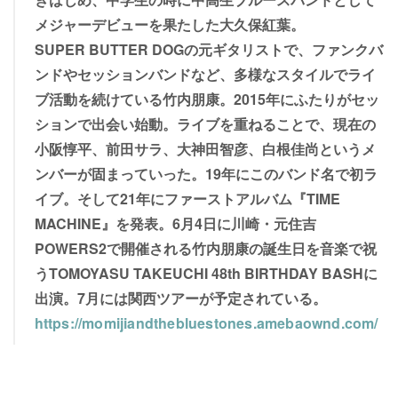
メジャーデビューを果たした大久保紅葉。
SUPER BUTTER DOGの元ギタリストで、ファンクバ
ンドやセッションバンドなど、多様なスタイルでライ
ブ活動を続けている竹内朋康。2015年にふたりがセッ
ションで出会い始動。ライブを重ねることで、現在の
小阪惇平、前田サラ、大神田智彦、白根佳尚というメ
ンバーが固まっていった。19年にこのバンド名で初ラ
イブ。そして21年にファーストアルバム『TIME
MACHINE』を発表。6月4日に川崎・元住吉
POWERS2で開催される竹内朋康の誕生日を音楽で祝
うTOMOYASU TAKEUCHI 48th BIRTHDAY BASHに
出演。7月には関西ツアーが予定されている。
https://momijiandthebluestones.amebaownd.com/