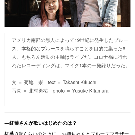
アメリカ南部の黒人によって19世紀に発生したブルー
ス。本格的なブルースを鳴らすことを目的に集った6
人。もちろん活動の主軸はライブだ。コロナ禍に行わ
れたレコーディングは、マイク1本の一発録りだった。
文 ＝ 菊地 崇 text ＝ Takashi Kikuchi
写真 ＝ 北村勇祐 photo ＝ Yusuke Kitamura
―紅葉さんが歌いはじめたのは？
紅葉
3歳くらいのときに、お姉ちゃんとブルーズブラザー