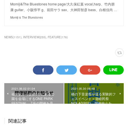
Momiji&The Bluestones home page/大久保紅葉 vocal,harp、竹内朋
康 guitar、小阪惇平 g、前田サラ sax、大神田智彦 bass、白根佳尚 …
Momiji & The Bluestones
NEWS
(
1151
)
INTERVIEW
(
255
)
FEATURE
(
176
)
2021.06.02 01:04
2021.05.30 08:48
福井駅から徒歩5分にある公
橋の下音楽祭が送る実験的フ
園を会場にするONE PARK
ェスイベント＝遊睦民祭
FESTIVAL。7月の開催を見…
NOLAD2021、開催中止を…
関連記事