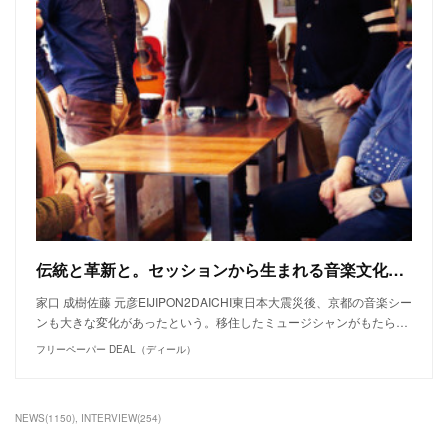
伝統と革新と。セッションから生まれる音楽文化。【KYOTO SESSION TALK】
家口 成樹佐藤 元彦EIJIPON2DAICHI東日本大震災後、京都の音楽シー
ンも大きな変化があったという。移住したミュージシャンがもたら…
フリーペーパー DEAL（ディール）
NEWS
(
1150
)
INTERVIEW
(
254
)