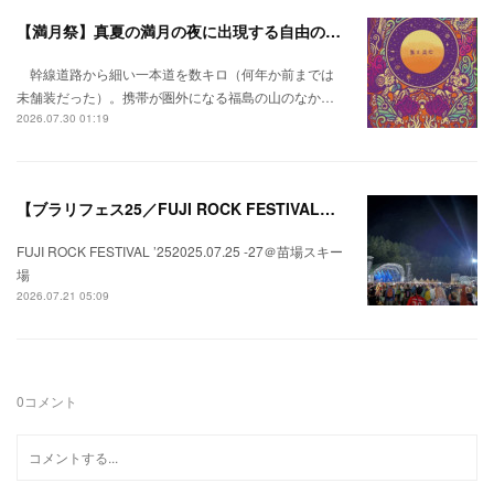
【満月祭】真夏の満月の夜に出現する自由の桃源郷。
幹線道路から細い一本道を数キロ（何年か前までは
未舗装だった）。携帯が圏外になる福島の山のなか…
2026.07.30 01:19
【ブラリフェス25／FUJI ROCK FESTIVAL】日本の夏にはフジロックが欠かせない。
FUJI ROCK FESTIVAL ’252025.07.25 -27＠苗場スキー
場
2026.07.21 05:09
0
コメント