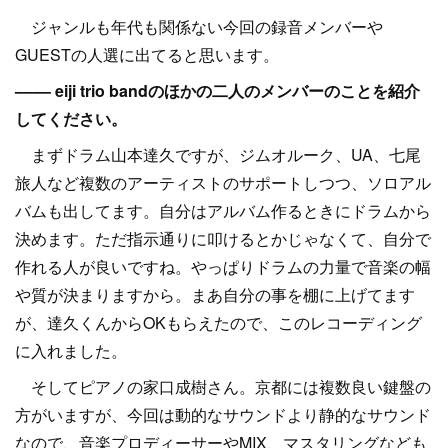
ジャンルも年代も関係ない今回の録音メンバーや
GUESTの人選に出てると思います。
–––– eiji trio bandのほかの二人のメンバーのことを紹介
してください。
まずドラム山本達久ですが、ジムオルーク、UA、七尾
旅人など複数のアーティストのサポートしつつ、ソロアル
バムも出してます。自分はアルバム作るときにドラムから
決めます。ただ指示通りに叩けるとかじゃなくて、自分で
作れる人が良いですね。やっぱりドラムの力量で音楽の幅
や質が決まりますから。まあ自分の事を棚に上げてます
が、達久くんからOKもらえたので、このレコーディング
に入れました。
そしてピアノの家口成樹さん。京都には複数良い鍵盤の
方がいますが、今回は動的なサウンドより静的なサウンド
なので、音楽プロディーサーやMIX、マスタリングなども