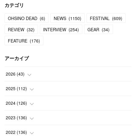
カテゴリ
OHSINO DEAD
(
6
)
NEWS
(
1150
)
FESTIVAL
(
609
)
REVIEW
(
32
)
INTERVIEW
(
254
)
GEAR
(
34
)
FEATURE
(
176
)
アーカイブ
2026
(
43
)
(
2
)
2025
(
112
)
(
3
)
(
7
)
2024
(
126
)
(
5
)
(
13
)
(
7
)
2023
(
136
)
(
13
)
(
15
)
(
13
)
(
4
)
2022
(
136
)