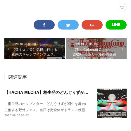
2020.10.28 05:00
2020.10.26 05:19
【焚キ火ノ音】気軽に行ける
【The Coleman Camp
都内のキャンプインフェス。
2020】ラムサール条約登録
の茨城県涸沼で2回目の開…
関連記事
【HACHA MECHA】桐生発のどんぐりずが桐生をハチャメチャに彩る。
桐生発のヒップスター、どんぐりずが桐生を舞台に
主催する野外フェス。当日は街全体がトランス状態…
2026.08.05 06:02