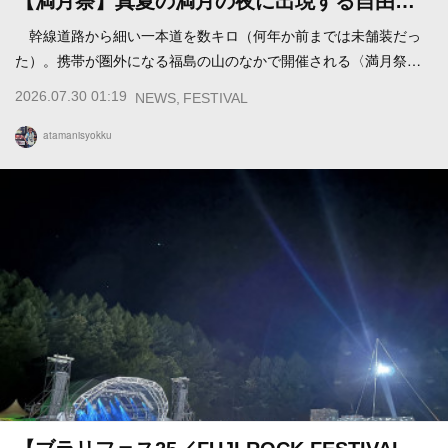
【満月祭】真夏の満月の夜に出現する自由…
幹線道路から細い一本道を数キロ（何年か前までは未舗装だっ
た）。携帯が圏外になる福島の山のなかで開催される〈満月祭…
2026.07.30 01:19
NEWS
FESTIVAL
atamanisyokku