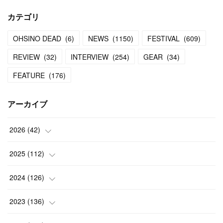
カテゴリ
OHSINO DEAD
(
6
)
NEWS
(
1150
)
FESTIVAL
(
609
)
REVIEW
(
32
)
INTERVIEW
(
254
)
GEAR
(
34
)
FEATURE
(
176
)
アーカイブ
2026
(
42
)
(
1
)
2025
(
112
)
(
3
)
(
7
)
2024
(
126
)
(
5
)
(
13
)
(
7
)
2023
(
136
)
(
13
)
(
15
)