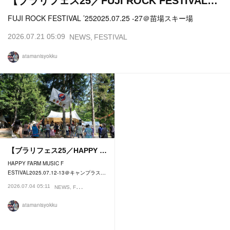
【ブラリフェス25／FUJI ROCK FESTIVAL…
FUJI ROCK FESTIVAL ’252025.07.25 -27＠苗場スキー場
2026.07.21 05:09
NEWS
FESTIVAL
atamanisyokku
【ブラリフェス25／HAPPY …
HAPPY FARM MUSIC F
ESTIVAL2025.07.12-13＠キャンプラス…
2026.07.04 05:11
NEWS
FESTIVAL
atamanisyokku