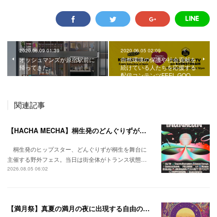
2020.06.09 01:39
2020.06.05 02:09
オッシュマンズが原宿駅前に
自然環境の保護や社会貢献を
帰ってきた。
続けている人たちを応援する
配信コンテンツFEEL GOO…
関連記事
【HACHA MECHA】桐生発のどんぐりずが桐生をハチャメチャに彩る。
桐生発のヒップスター、どんぐりずが桐生を舞台に
主催する野外フェス。当日は街全体がトランス状態…
2026.08.05 06:02
【満月祭】真夏の満月の夜に出現する自由の桃源郷。