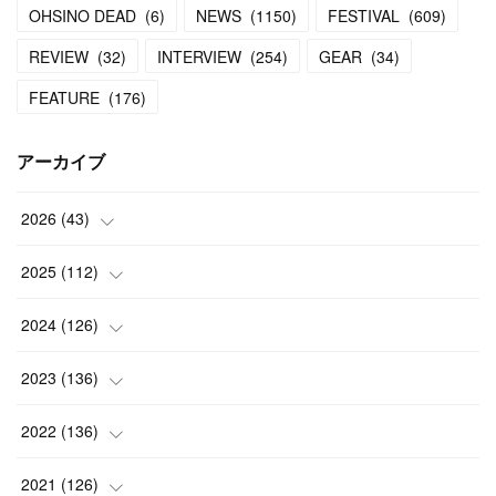
OHSINO DEAD
(
6
)
NEWS
(
1150
)
FESTIVAL
(
609
)
REVIEW
(
32
)
INTERVIEW
(
254
)
GEAR
(
34
)
FEATURE
(
176
)
アーカイブ
2026
(
43
)
(
2
)
2025
(
112
)
(
3
)
(
7
)
2024
(
126
)
(
5
)
(
13
)
(
7
)
2023
(
136
)
(
13
)
(
15
)
(
13
)
(
4
)
2022
(
136
)
(
6
)
(
12
)
(
15
)
(
15
)
(
6
)
2021
(
126
)