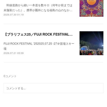
幹線道路から細い一本道を数キロ（何年か前までは
未舗装だった）。携帯が圏外になる福島の山のなか…
2026.07.30 01:19
【ブラリフェス25／FUJI ROCK FESTIVAL】日本の夏にはフジロックが欠かせない。
FUJI ROCK FESTIVAL ’252025.07.25 -27＠苗場スキー
場
2026.07.21 05:09
0
コメント