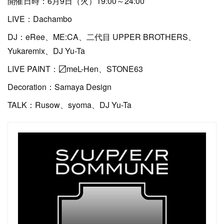
開催日時：6月9日（火）19:00～24:00
LIVE：Dachambo
DJ：eRee、ME:CA、二代目 UPPER BROTHERS、
Yukaremix、DJ Yu-Ta
LIVE PAINT：〼meL-Hen、STONE63
Decoration：Samaya Design
TALK：Rusow、syoma、DJ Yu-Ta