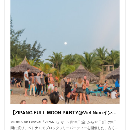
【ZIPANG FULL MOON PARTY@Viet Namインタビュー】パーティーによって人生を好転させる。
Music & Art Festival『ZIPANG』が、9月13日(金) から15日(日)の3日
間に渡り、ベトナムでブロックフリーパーティーを開催した。古く…