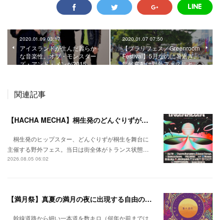
2020.01.09 03:17
2020.01.07 07:50
アイスランドが生んだ麗らか
【ブラリフェス／Greenroom
な音楽性。オブ・モンスター
Festival】5月なのに暑過ぎ。
ズ・アンド・メンが2015…
気候変動は野外フェスにと…
関連記事
【HACHA MECHA】桐生発のどんぐりずが桐生をハチャメチャに彩る。
桐生発のヒップスター、どんぐりずが桐生を舞台に
主催する野外フェス。当日は街全体がトランス状態…
2026.08.05 06:02
【満月祭】真夏の満月の夜に出現する自由の桃源郷。
幹線道路から細い一本道を数キロ（何年か前までは