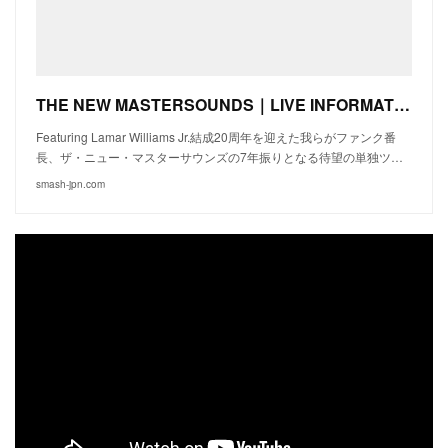
THE NEW MASTERSOUNDS｜LIVE INFORMATION
Featuring Lamar Williams Jr.結成20周年を迎えた我らがファンク番
長、ザ・ニュー・マスターサウンズの7年振りとなる待望の単独ツ…
smash-jpn.com