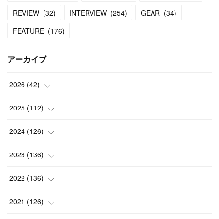
REVIEW
(
32
)
INTERVIEW
(
254
)
GEAR
(
34
)
FEATURE
(
176
)
アーカイブ
2026
(
42
)
(
1
)
2025
(
112
)
(
3
)
(
7
)
2024
(
126
)
(
5
)
(
13
)
(
7
)
2023
(
136
)
(
13
)
(
15
)
(
13
)
(
4
)
2022
(
136
)
(
6
)
(
12
)
(
15
)
(
15
)
(
6
)
2021
(
126
)