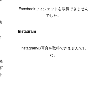
派
(
6
)
(
7
)
(
7
)
(
7
)
(
13
)
(
12
)
(
10
)
(
9
)
ナ
Facebookウィジェットを取得できません
(
7
)
(
8
)
(
5
)
(
7
)
(
14
)
(
6
)
(
14
)
でした。
(
7
)
(
4
)
(
5
)
(
8
)
(
8
)
(
2
)
地
(
4
)
(
9
)
(
3
)
(
9
)
Instagram
(
9
)
(
8
)
イ
(
8
)
(
8
)
(
4
)
Instagramの写真を取得できませんでし
(
5
)
た。
発
家
を