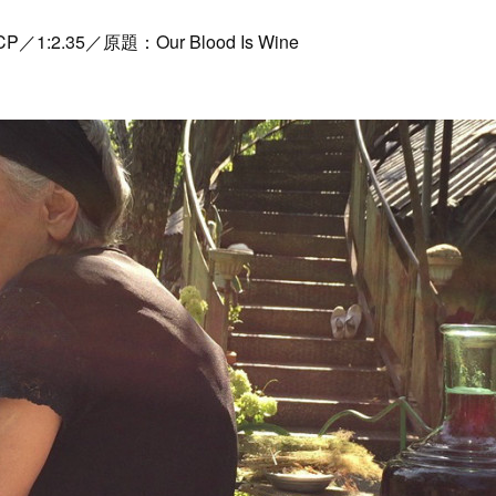
.35／原題：Our Blood Is Wine