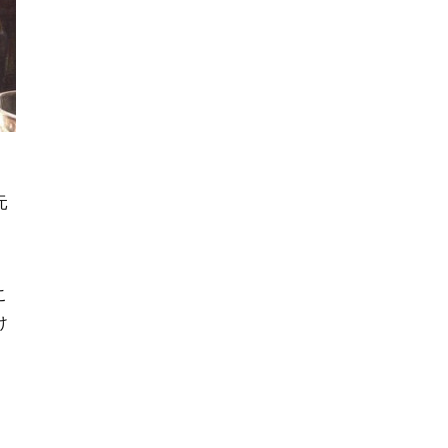
元
こ
け