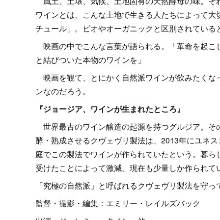
風土、土壌、気候、土地固有の天然酵母の味。それ
ワインとは、こんな土地で生きる人たちによって大
チュール」。ビオやオーガニックと区別されている
映画の中でこんな言葉が語られる。「革命を起こし
と結びついた本物のワインを」
映画を観て、とにかく自然派ワインが飲みたくなっ
ンなのだろう。
『ジョージア、ワインが生まれたところ』
世界最古のワイン醸造の起源を持つグルジア。その
酵・熟成させるクヴェヴリ製法は、2013年にユネ
庭でこの製法でワインが作られていたという。暮ら
受けたことによって激減。現在も少量しか作られて
「究極の自然派」と呼ばれるクヴェヴリ製法を守っ
監督・撮影・編集：エミリー・レイルズバック