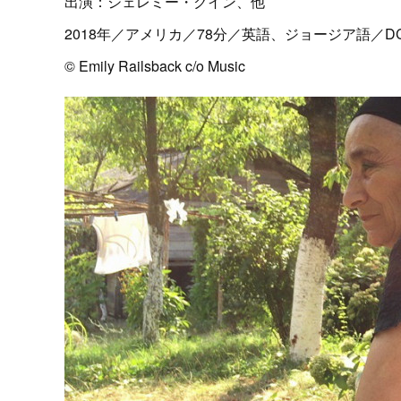
出演：ジェレミー・クイン、他
2018年／アメリカ／78分／英語、ジョージア語／DCP／1:2
© Emily Railsback c/o Music