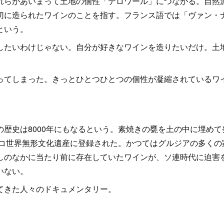
らがあいまって土地の個性「テロワール」につながる。自然
切に造られたワインのことを指す。フランス語では「ヴァン・
という。
たいわけじゃない。自分が好きなワインを造りたいだけ。土
てしまった。きっとひとつひとつの個性が凝縮されているワ
歴史は8000年にもなるという。素焼きの甕を土の中に埋めて
スコ世界無形文化遺産に登録された。かつてはグルジアの多くの
しのなかに当たり前に存在していたワインが、ソ連時代に迫害
いない。
てきた人々のドキュメンタリー。