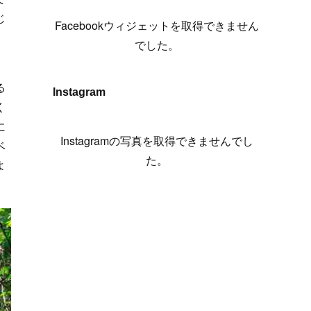
(
6
)
(
7
)
(
7
)
(
7
)
(
13
)
(
12
)
(
10
)
(
9
)
じ
Facebookウィジェットを取得できません
(
7
)
(
8
)
(
5
)
(
7
)
(
14
)
(
6
)
(
14
)
でした。
(
7
)
(
4
)
(
5
)
(
8
)
(
8
)
(
2
)
(
4
)
(
9
)
(
3
)
(
9
)
る
Instagram
く
(
9
)
(
8
)
(
8
)
に
(
8
)
(
4
)
Instagramの写真を取得できませんでし
ベ
(
5
)
た。
よ