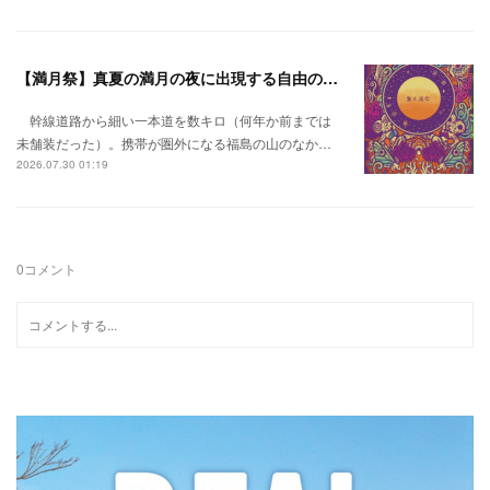
【満月祭】真夏の満月の夜に出現する自由の桃源郷。
幹線道路から細い一本道を数キロ（何年か前までは
未舗装だった）。携帯が圏外になる福島の山のなか…
2026.07.30 01:19
0
コメント