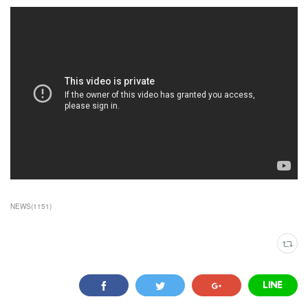
NEWS
(
1151
)