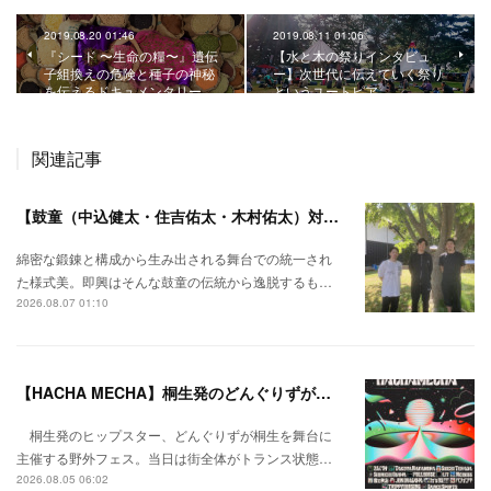
2019.08.20 01:46
2019.08.11 01:06
『シード 〜生命の糧〜』遺伝
【水と木の祭りインタビュ
子組換えの危険と種子の神秘
ー】次世代に伝えていく祭り
を伝えるドキュメンタリー…
というユートピア。
関連記事
【鼓童（中込健太・住吉佑太・木村佑太）対談】即興で得られる新たな感覚。
綿密な鍛錬と構成から生み出される舞台での統一され
た様式美。即興はそんな鼓童の伝統から逸脱するも…
2026.08.07 01:10
【HACHA MECHA】桐生発のどんぐりずが桐生をハチャメチャに彩る。
桐生発のヒップスター、どんぐりずが桐生を舞台に
主催する野外フェス。当日は街全体がトランス状態…
2026.08.05 06:02