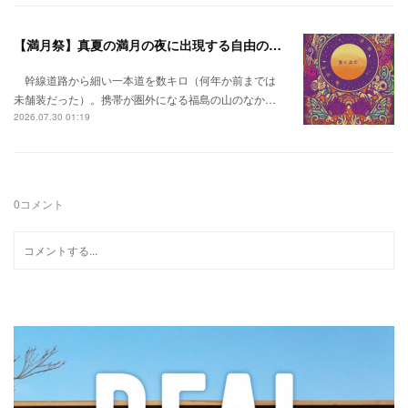
【満月祭】真夏の満月の夜に出現する自由の桃源郷。
幹線道路から細い一本道を数キロ（何年か前までは
未舗装だった）。携帯が圏外になる福島の山のなか…
2026.07.30 01:19
0
コメント