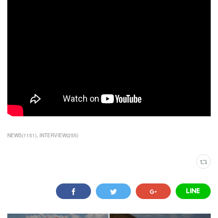
NEWS
(
1151
)
INTERVIEW
(
255
)