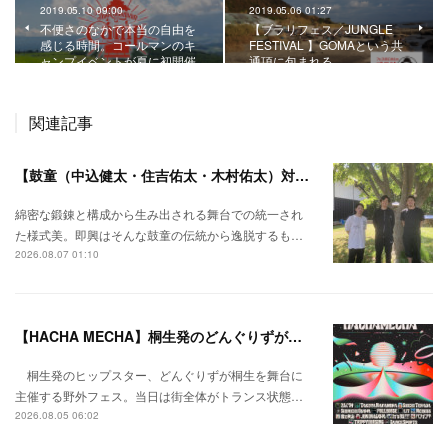
2019.05.10 09:00
2019.05.06 01:27
不便さのなかで本当の自由を
【ブラリフェス／JUNGLE
感じる時間。コールマンのキ
FESTIVAL 】GOMAという共
ャンプイベントが夏に初開催
通項に包まれる。
関連記事
【鼓童（中込健太・住吉佑太・木村佑太）対談】即興で得られる新たな感覚。
綿密な鍛錬と構成から生み出される舞台での統一され
た様式美。即興はそんな鼓童の伝統から逸脱するも…
2026.08.07 01:10
【HACHA MECHA】桐生発のどんぐりずが桐生をハチャメチャに彩る。
桐生発のヒップスター、どんぐりずが桐生を舞台に
主催する野外フェス。当日は街全体がトランス状態…
2026.08.05 06:02